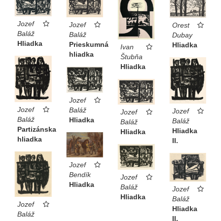
Jozef
Jozef
Orest
Baláž
Baláž
Dubay
Hliadka
Prieskumná
Hliadka
Ivan
hliadka
Štubňa
Hliadka
Jozef
Jozef
Baláž
Jozef
Jozef
Baláž
Hliadka
Baláž
Baláž
Partizánska
Hliadka
Hliadka
hliadka
II.
Jozef
Bendík
Jozef
Hliadka
Baláž
Jozef
Hliadka
Baláž
Jozef
Hliadka
Baláž
II.