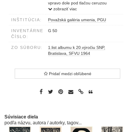
vpravo dole pod tlačou ceruzou
J.Baláž 64
zobraziť viac
INŠTITÚCIA:
Považská galéria umenia, PGU
INVENTÁRNE
G 50
ČÍSLO:
ZO SÚBORU:
1.list albumu k 20.výročiu SNP,
Bratislava, SFVU 1964
Pridať medzi obľúbené
Súvisiace diela
podľa názvu, autora / autorky, tagov...