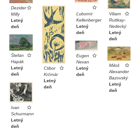
Dezider
Viliam
Ľubomír
Milly
Ruttkay-
Kellenberger
Letný
Nedecký
Letný
deň
Letný
deň
deň
Štefan
Eugen
Hapák
Nevan
Miloš
Letný
Letný
Ctibor
Alexander
deň
deň
Krčmár
Bazovský
Letný
Letný
deň
deň
Ivan
Schurmann
Letný
deň