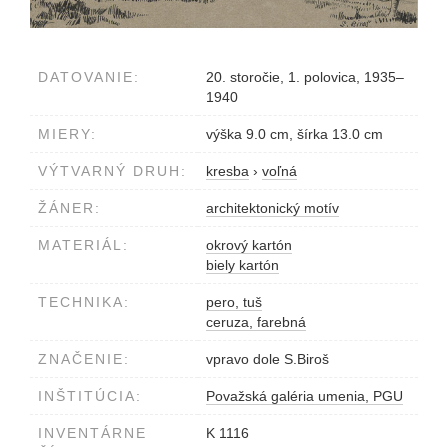
DATOVANIE:
20. storočie, 1. polovica, 1935–
1940
MIERY:
výška 9.0 cm, šírka 13.0 cm
VÝTVARNÝ DRUH:
kresba
›
voľná
ŽÁNER:
architektonický motív
MATERIÁL:
okrový kartón
biely kartón
TECHNIKA:
pero, tuš
ceruza, farebná
ZNAČENIE:
vpravo dole S.Biroš
INŠTITÚCIA:
Považská galéria umenia, PGU
INVENTÁRNE
K 1116