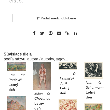
ČÍSLO:
Pridať medzi obľúbené
Súvisiace diela
podľa názvu, autora / autorky, tagov...
Emil
František
Paulovič
Ivan
Jurík
Letný
Schurmann
Letný
deň
Letný
deň
Milan
deň
Chovanec
Letný
deň