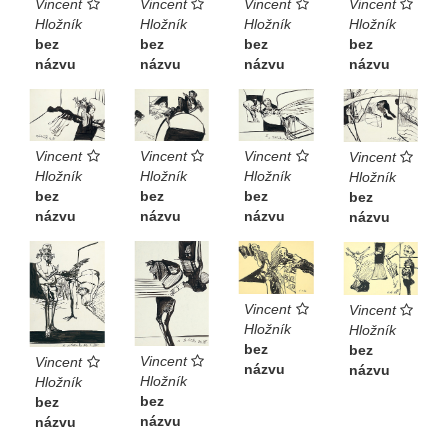
Vincent
Vincent
Vincent
Vincent
Hložník
Hložník
Hložník
Hložník
bez
bez
bez
bez
názvu
názvu
názvu
názvu
Vincent
Vincent
Vincent
Vincent
Hložník
Hložník
Hložník
Hložník
bez
bez
bez
bez
názvu
názvu
názvu
názvu
Vincent
Vincent
Hložník
Hložník
bez
bez
Vincent
Vincent
názvu
názvu
Hložník
Hložník
bez
bez
názvu
názvu