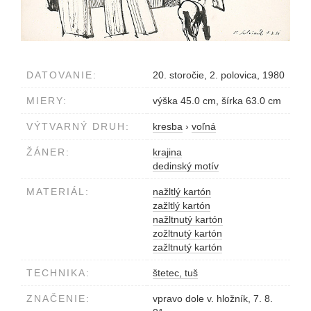
DATOVANIE:
20. storočie, 2. polovica, 1980
MIERY:
výška 45.0 cm, šírka 63.0 cm
VÝTVARNÝ DRUH:
kresba
›
voľná
ŽÁNER:
krajina
dedinský motív
MATERIÁL:
nažltlý kartón
zažltlý kartón
nažltnutý kartón
zožltnutý kartón
zažltnutý kartón
TECHNIKA:
štetec, tuš
ZNAČENIE:
vpravo dole v. hložník, 7. 8.