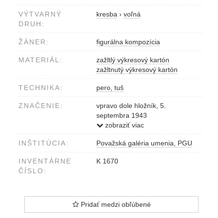
VÝTVARNÝ
kresba
›
voľná
DRUH:
ŽÁNER:
figurálna kompozícia
MATERIÁL:
zažltlý výkresový kartón
zažltnutý výkresový kartón
TECHNIKA:
pero, tuš
ZNAČENIE:
vpravo dole hložník, 5.
septembra 1943
null0001000058
zobraziť viac
INŠTITÚCIA:
Považská galéria umenia, PGU
INVENTÁRNE
K 1670
ČÍSLO:
Pridať medzi obľúbené