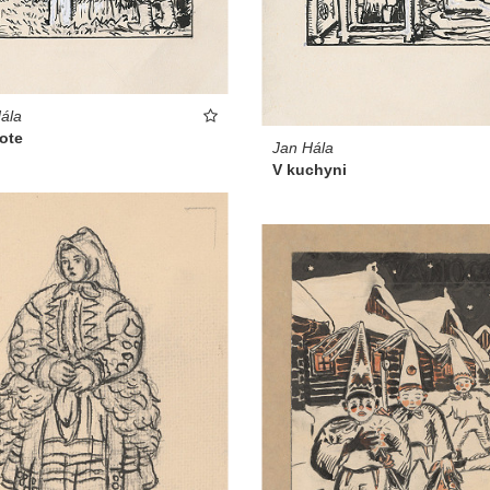
ála
lote
Jan Hála
V kuchyni