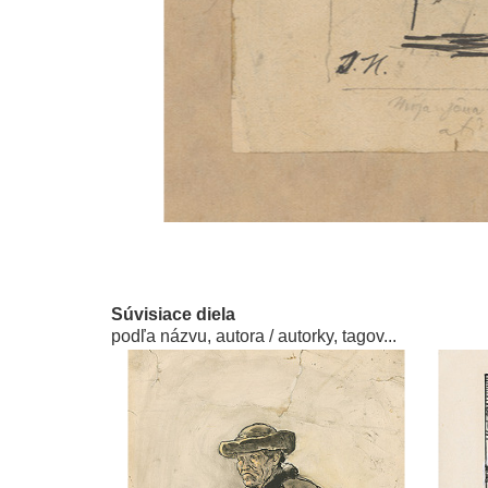
Súvisiace diela
podľa názvu, autora / autorky, tagov...