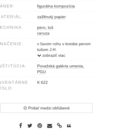
ÁNER:
figurálna kompozícia
ATERIÁL:
zažltnutý papier
ECHNIKA:
pero, tuš
ceruza
NAČENIE:
v ľavom rohu v kresbe perom
tušom J.H.
pod kresbou ceruzou Moja
zobraziť viac
žena maličičká
NŠTITÚCIA:
Považská galéria umenia,
PGU
NVENTÁRNE
K 622
ÍSLO:
Pridať medzi obľúbené