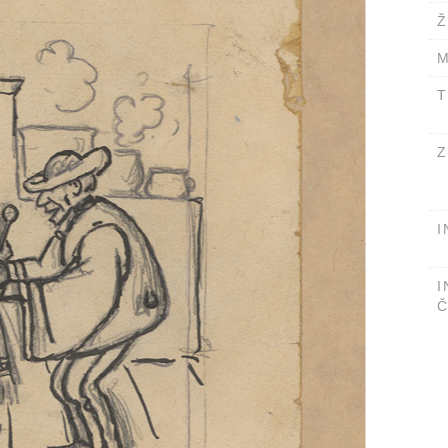
Ž
M
T
Z
I
I
Č