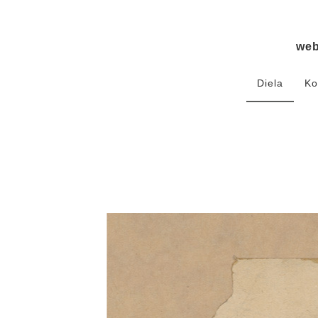
we
Diela
Ko