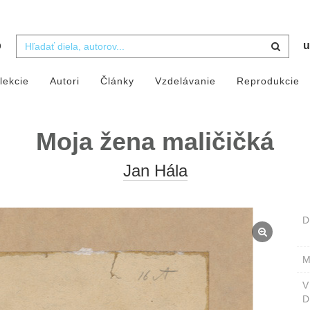
b
u
lekcie
Autori
Články
Vzdelávanie
Reprodukcie
Moja žena maličičká
Jan Hála
D
M
D