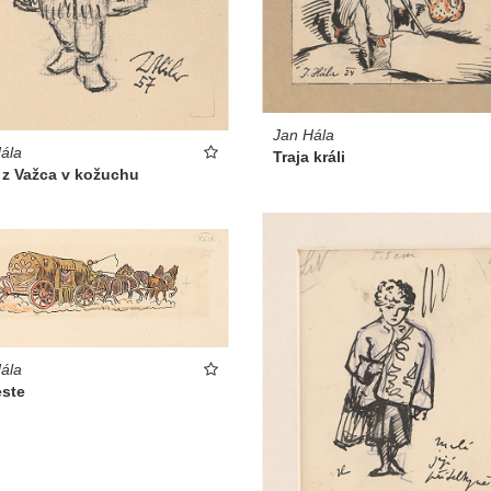
Jan Hála
ála
Traja králi
 z Važca v kožuchu
ála
este