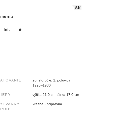
SK
menia
Info
ATOVANIE:
20. storočie, 1. polovica,
1920–1930
IERY:
výška 21.0 cm, šírka 17.0 cm
VÝTVARNÝ
kresba
›
prípravná
RUH: