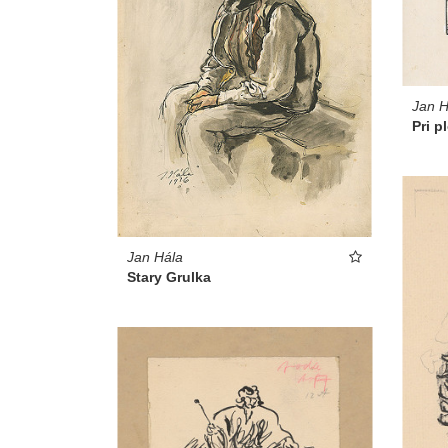
Jan H
Pri p
Jan Hála
Stary Grulka