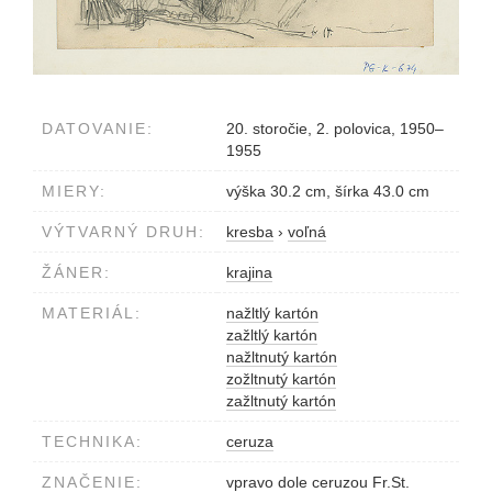
DATOVANIE:
20. storočie, 2. polovica, 1950–
1955
MIERY:
výška 30.2 cm, šírka 43.0 cm
VÝTVARNÝ DRUH:
kresba
›
voľná
ŽÁNER:
krajina
MATERIÁL:
nažltlý kartón
zažltlý kartón
nažltnutý kartón
zožltnutý kartón
zažltnutý kartón
TECHNIKA:
ceruza
ZNAČENIE:
vpravo dole ceruzou Fr.St.