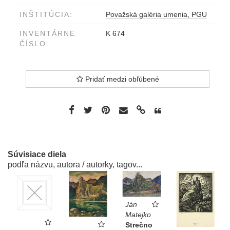
INŠTITÚCIA:
Považská galéria umenia, PGU
INVENTÁRNE
K 674
ČÍSLO:
Pridať medzi obľúbené
Súvisiace diela
podľa názvu, autora / autorky, tagov...
Ján
Matejko
Strečno