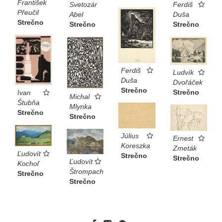
František
Ferdiš
Svetozár
Přeučil
Duša
Abel
Strečno
Strečno
Strečno
Ferdiš
Ludvík
Duša
Dvořáček
Strečno
Strečno
Ivan
Michal
Štubňa
Mlynka
Strečno
Strečno
Július
Ernest
Koreszka
Zmeták
Ľudovít
Strečno
Strečno
Ľudovít
Kochoľ
Štrompach
Strečno
Strečno