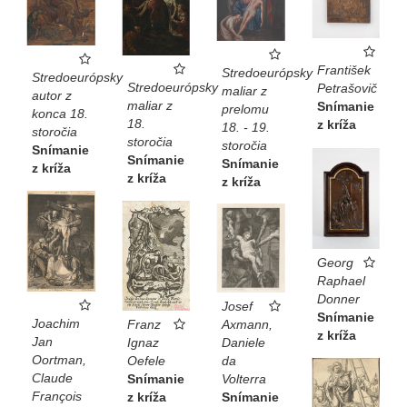
František
Stredoeurópsky
Stredoeurópsky
Stredoeurópsky
Petrašovič
maliar z
autor z
maliar z
Snímanie
prelomu
konca 18.
18.
z kríža
18. - 19.
storočia
storočia
storočia
Snímanie
Snímanie
Snímanie
z kríža
z kríža
z kríža
Georg
Raphael
Donner
Josef
Snímanie
Joachim
Franz
Axmann,
z kríža
Jan
Ignaz
Daniele
Oortman,
Oefele
da
Claude
Snímanie
Volterra
François
z kríža
Snímanie