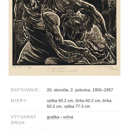
DATOVANIE:
20. storočie, 2. polovica, 1956–1957
MIERY:
výška 60.2 cm, šírka 60.2 cm, šírka
50.2 cm, výška 77.3 cm
VÝTVARNÝ
grafika
›
voľná
DRUH: