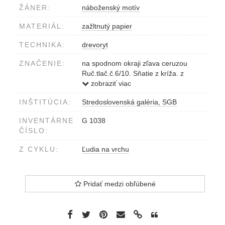
ŽÁNER:
náboženský motív
MATERIÁL:
zažltnutý papier
TECHNIKA:
drevoryt
ZNAČENIE:
na spodnom okraji zľava ceruzou
Ruč.tlač.č.6/10. Sňatie z kríža. z
cykl.:'Ľudia na vrchu'. Szabó 956-57.
zobraziť viac
INŠTITÚCIA:
Stredoslovenská galéria, SGB
INVENTÁRNE
G 1038
ČÍSLO:
Z CYKLU:
Ľudia na vrchu
Pridať medzi obľúbené