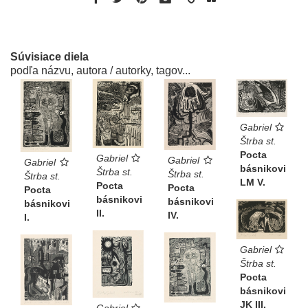
Súvisiace diela
podľa názvu, autora / autorky, tagov...
Gabriel
Štrba st.
Pocta
Gabriel
Gabriel
Gabriel
básnikovi
Štrba st.
Štrba st.
Štrba st.
LM V.
Pocta
Pocta
Pocta
básnikovi
básnikovi
básnikovi
II.
IV.
I.
Gabriel
Štrba st.
Pocta
básnikovi
JK III.