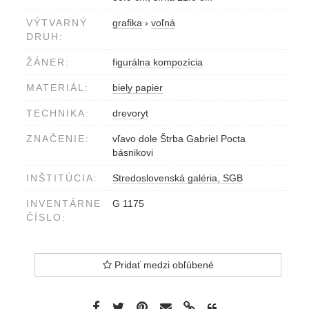
VÝTVARNÝ
grafika
›
voľná
DRUH:
ŽÁNER:
figurálna kompozícia
MATERIÁL:
biely papier
TECHNIKA:
drevoryt
ZNAČENIE:
vľavo dole Štrba Gabriel Pocta
básnikovi
INŠTITÚCIA:
Stredoslovenská galéria, SGB
INVENTÁRNE
G 1175
ČÍSLO:
Pridať medzi obľúbené