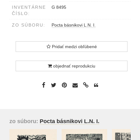
INVENTÁRNE
G 8495
ČÍSLO:
ZO SÚBORU:
Pocta básnikovi L.N. I.
Pridať medzi obľúbené
objednať reprodukciu
zo súboru:
Pocta básnikovi L.N. I.