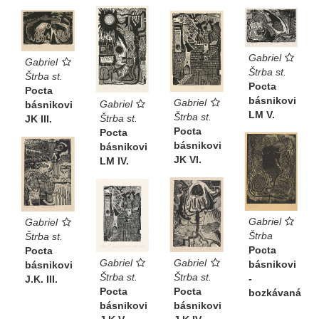
Gabriel
Gabriel
Štrba st.
Štrba st.
Pocta
Pocta
básnikovi
Gabriel
Gabriel
básnikovi
LM V.
Štrba st.
Štrba st.
JK III.
Pocta
Pocta
básnikovi
básnikovi
JK VI.
LM IV.
Gabriel
Gabriel
Štrba
Štrba st.
Pocta
Pocta
Gabriel
Gabriel
básnikovi
básnikovi
Štrba st.
Štrba st.
-
J.K. III.
Pocta
Pocta
bozkávaná
básnikovi
básnikovi