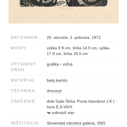
DATOVANIE:
20. storočie, 2. polovica, 1972
MIERY:
výška 9.9 cm, šírka 14.9 cm, výška
17.0 cm, šírka 20.0 cm
VÝTVARNÝ
grafika
›
voľná
DRUH:
MATERIÁL:
biely kartón
TECHNIKA:
drevoryt
ZNAČENIE:
dole Gabr.Štrba 'Pocta básnikovi J.K.I.'
hore E.A.VII/X.
v platni Spišťal sokol sny.
zobraziť viac
INŠTITÚCIA:
Slovenská národná galéria, SNG