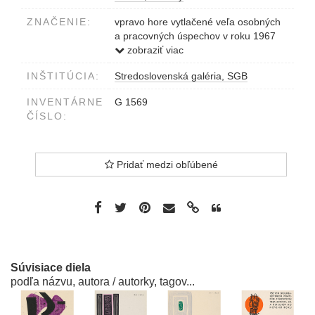
ZNAČENIE:
vpravo hore vytlačené veľa osobných
a pracovných úspechov v roku 1967
vpravo dole vytlačené Park kultúry a
zobraziť viac
oddychu mesta Žiliny
INŠTITÚCIA:
Stredoslovenská galéria, SGB
vľavo dole ceruzou 14/200 Kráľ 66.
INVENTÁRNE
G 1569
ČÍSLO:
Pridať medzi obľúbené
Súvisiace diela
podľa názvu, autora / autorky, tagov...