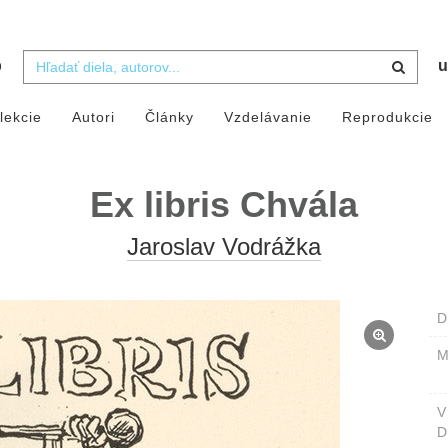
b
u
lekcie
Autori
Články
Vzdelávanie
Reprodukcie
Ex libris Chvála
Jaroslav Vodrážka
D
M
D