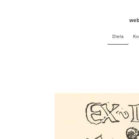
we
Diela
Ko