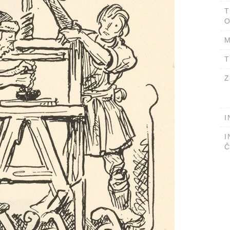
T
O
M
T
Z
I
I
Č