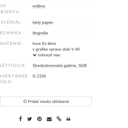
YP
exlibris
BJEKTU:
ATERIÁL:
biely papier
ECHNIKA:
litografia
NAČENIE:
hore Ex libris
v grafike vpravo dole V 40
dole Chvála
zobraziť viac
dole vpravo V.
NŠTITÚCIA:
Stredoslovenská galéria, SGB
NVENTÁRNE
G 2156
ÍSLO:
Pridať medzi obľúbené