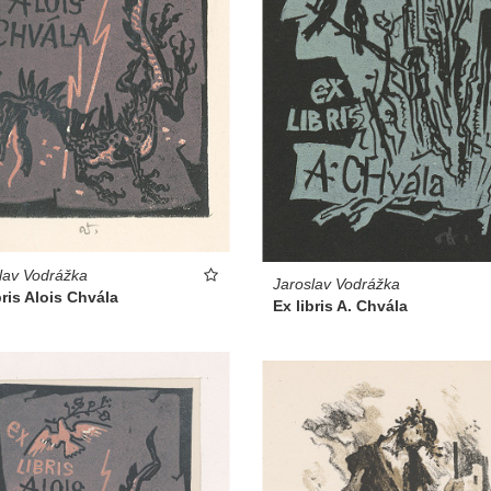
lav Vodrážka
Jaroslav Vodrážka
bris Alois Chvála
Ex libris A. Chvála