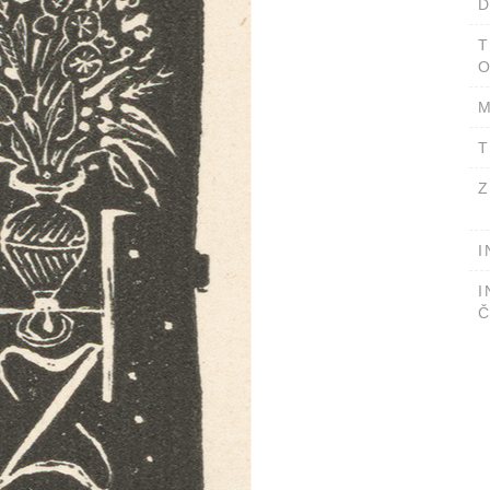
D
T
O
M
T
Z
I
I
Č