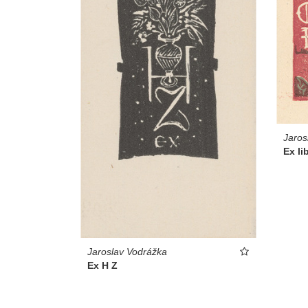
Jaros
Ex li
Jaroslav Vodrážka
Ex H Z