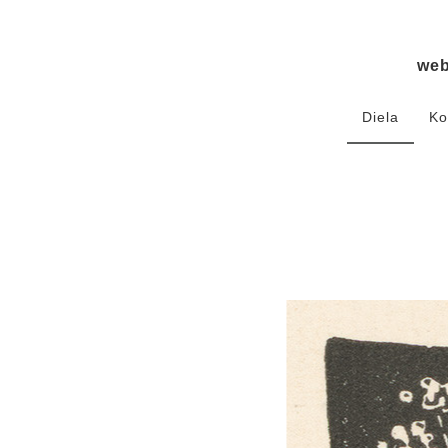
we
Diela
Ko