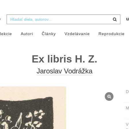
b
u
lekcie
Autori
Články
Vzdelávanie
Reprodukcie
Ex libris H. Z.
Jaroslav Vodrážka
D
M