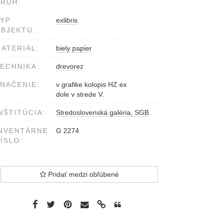
RUH:
YP
exlibris
BJEKTU:
ATERIÁL:
biely papier
ECHNIKA:
drevorez
NAČENIE:
v grafike kolopis HZ ex
dole v strede V.
NŠTITÚCIA:
Stredoslovenská galéria, SGB
NVENTÁRNE
G 2274
ÍSLO:
Pridať medzi obľúbené