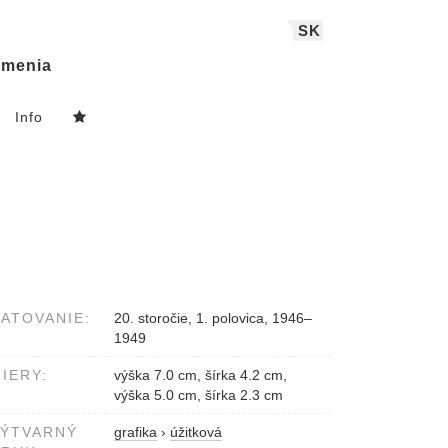
SK
menia
Info
ATOVANIE:
20. storočie, 1. polovica, 1946–
1949
IERY:
výška 7.0 cm, šírka 4.2 cm,
výška 5.0 cm, šírka 2.3 cm
VÝTVARNÝ
grafika
›
úžitková