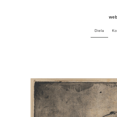
we
Diela
Ko