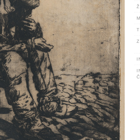
Ž
M
T
Z
I
I
Č