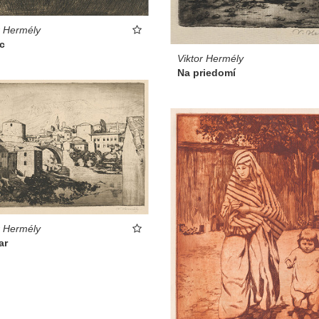
r Hermély
c
Viktor Hermély
Na priedomí
r Hermély
ar