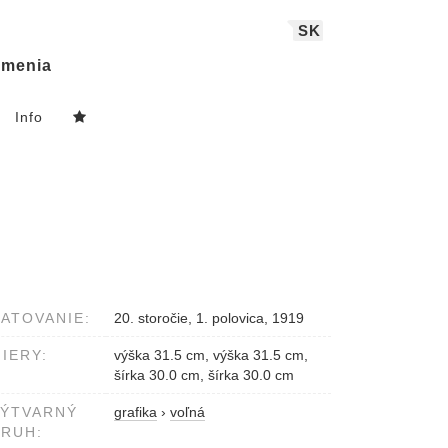
SK
menia
Info
ATOVANIE:
20. storočie, 1. polovica, 1919
IERY:
výška 31.5 cm, výška 31.5 cm,
šírka 30.0 cm, šírka 30.0 cm
VÝTVARNÝ
grafika
›
voľná
RUH: