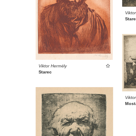
Vikto
Stare
Viktor Hermély
Starec
Vikto
Most