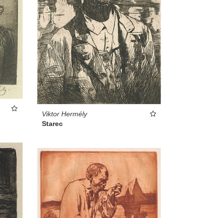
Viktor Hermély
Starec