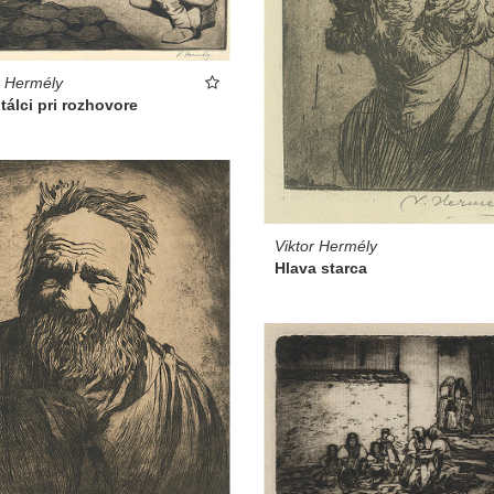
r Hermély
tálci pri rozhovore
Viktor Hermély
Hlava starca