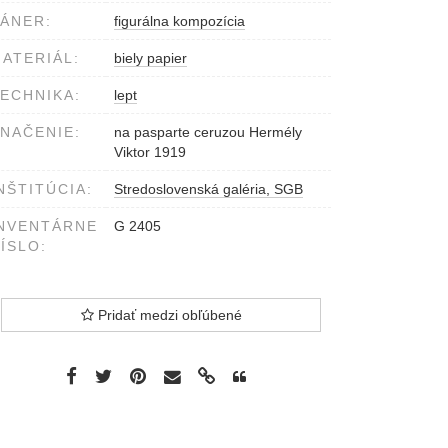
ÁNER:
figurálna kompozícia
ATERIÁL:
biely papier
ECHNIKA:
lept
NAČENIE:
na pasparte ceruzou Hermély
Viktor 1919
NŠTITÚCIA:
Stredoslovenská galéria, SGB
NVENTÁRNE
G 2405
ÍSLO:
Pridať medzi obľúbené