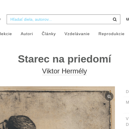
b
u
lekcie
Autori
Články
Vzdelávanie
Reprodukcie
Starec na priedomí
Viktor Hermély
D
M
D