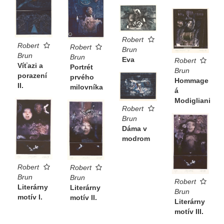
Robert
Robert
Robert
Brun
Brun
Brun
Eva
Robert
Víťazi a
Portrét
Brun
porazení
prvého
Hommage
II.
milovníka
á
Modigliani
Robert
Brun
Dáma v
modrom
Robert
Robert
Brun
Brun
Robert
Literárny
Literárny
Brun
motív I.
motív II.
Literárny
motív III.