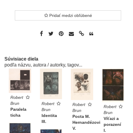
Pridať medzi obľúbené
Súvisiace diela
podľa názvu, autora / autorky, tagov...
Robert
Brun
Robert
Robert
Robert
Paralela
Brun
Brun
Brun
ticha
Identita
Pocta M.
Víťazi a
III.
Hernandézovi
porazení
V.
I.