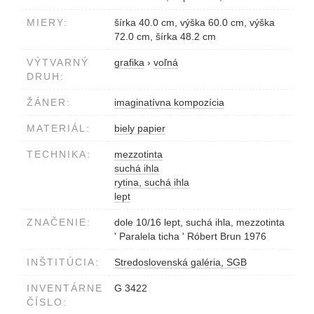
MIERY:
šírka 40.0 cm, výška 60.0 cm, výška
72.0 cm, šírka 48.2 cm
VÝTVARNÝ
grafika
›
voľná
DRUH:
ŽÁNER:
imaginatívna kompozícia
MATERIÁL:
biely papier
TECHNIKA:
mezzotinta
suchá ihla
rytina, suchá ihla
lept
ZNAČENIE:
dole 10/16 lept, suchá ihla, mezzotinta
' Paralela ticha ' Róbert Brun 1976
INŠTITÚCIA:
Stredoslovenská galéria, SGB
INVENTÁRNE
G 3422
ČÍSLO: