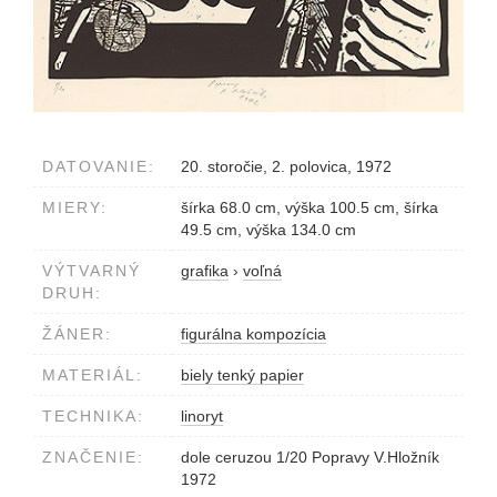
DATOVANIE:
20. storočie, 2. polovica, 1972
MIERY:
šírka 68.0 cm, výška 100.5 cm, šírka
49.5 cm, výška 134.0 cm
VÝTVARNÝ
grafika
›
voľná
DRUH:
ŽÁNER:
figurálna kompozícia
MATERIÁL:
biely tenký papier
TECHNIKA:
linoryt
ZNAČENIE:
dole ceruzou 1/20 Popravy V.Hložník
1972