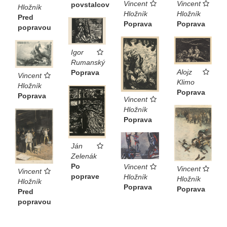
Vincent
Vincent
povstalcov
Hložník
Hložník
Hložník
Pred
Poprava
Poprava
popravou
Igor
Rumanský
Alojz
Poprava
Vincent
Klimo
Hložník
Poprava
Poprava
Vincent
Hložník
Poprava
Ján
Zelenák
Po
Vincent
Vincent
Vincent
poprave
Hložník
Hložník
Hložník
Poprava
Poprava
Pred
popravou