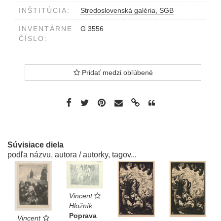
INŠTITÚCIA:
Stredoslovenská galéria, SGB
INVENTÁRNE
G 3556
ČÍSLO:
Pridať medzi obľúbené
Súvisiace diela
podľa názvu, autora / autorky, tagov...
Vincent
Hložník
Poprava
Vincent