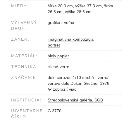
MIERY:
šírka 20.0 cm, výška 37.3 cm, šírka
26.5 cm, výška 28.6 cm
VÝTVARNÝ
grafika
›
voľná
DRUH:
ŽÁNER:
imaginatívna kompozícia
portrét
MATERIÁL:
biely papier
TECHNIKA:
cliché-verre
ZNAČENIE:
dole ceruzou 1/10 /cliché - verre/
vpravo dole Dušan Grečner 1978
v strede dole Krotká a nežná -
zobraziť viac
Metamorfóza
INŠTITÚCIA:
Stredoslovenská galéria, SGB
INVENTÁRNE
G 3770
ČÍSLO: