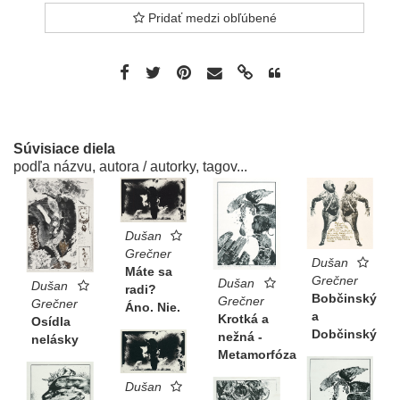
Pridať medzi obľúbené
Súvisiace diela
podľa názvu, autora / autorky, tagov...
Dušan
Grečner
Dušan
Máte sa
Grečner
Dušan
Dušan
radi?
Bobčinský
Grečner
Grečner
Áno. Nie.
a
Krotká a
Osídla
Dobčinský
nežná -
nelásky
Metamorfóza
Dušan