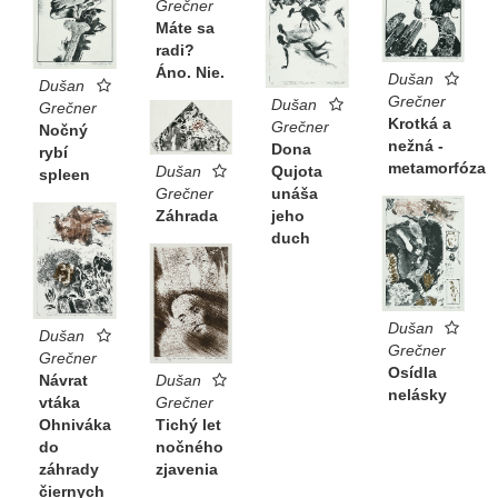
Grečner
Máte sa
radi?
Áno. Nie.
Dušan
Dušan
Grečner
Dušan
Grečner
Krotká a
Grečner
Nočný
nežná -
Dona
rybí
metamorfóza
Qujota
Dušan
spleen
unáša
Grečner
jeho
Záhrada
duch
Dušan
Dušan
Grečner
Grečner
Osídla
Dušan
Návrat
nelásky
Grečner
vtáka
Tichý let
Ohniváka
nočného
do
zjavenia
záhrady
čiernych