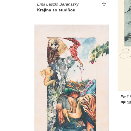
Emil László Baranszky
Krajina so studňou
Emil 
PF 1