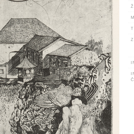
Ž
M
T
Z
I
I
Č