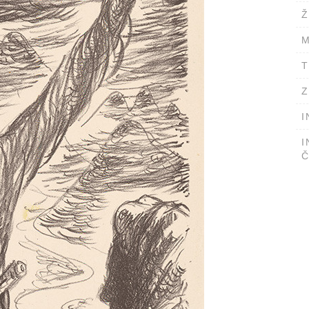
Ž
M
T
Z
I
I
Č