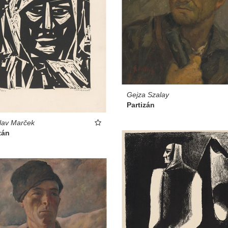
Gejza Szalay
Partizán
lav Marček
zán