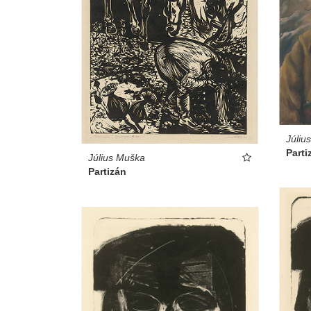
Júliu
Parti
Július Muška
Partizán