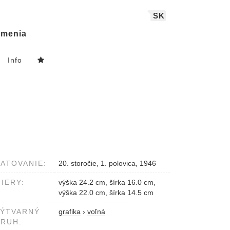
SK
menia
Info
ATOVANIE:
20. storočie, 1. polovica, 1946
IERY:
výška 24.2 cm, šírka 16.0 cm,
výška 22.0 cm, šírka 14.5 cm
VÝTVARNÝ
grafika
›
voľná
RUH: