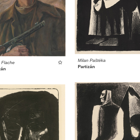
Milan Paštéka
s Flache
Partizán
zán