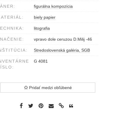
ÁNER:
figurálna kompozícia
ATERIÁL:
biely papier
ECHNIKA:
litografia
NAČENIE:
vpravo dole ceruzou D.Milij -46
NŠTITÚCIA:
Stredoslovenská galéria, SGB
NVENTÁRNE
G 4081
ÍSLO:
Pridať medzi obľúbené