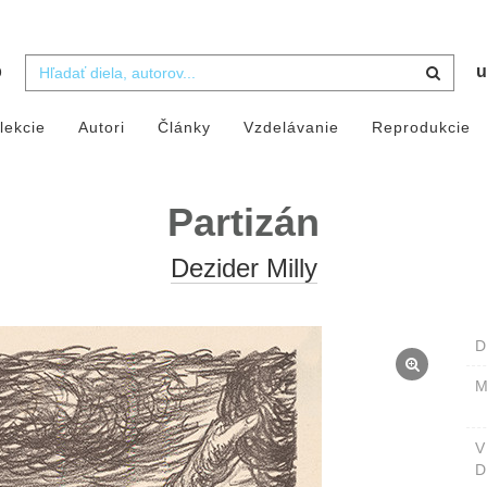
b
u
lekcie
Autori
Články
Vzdelávanie
Reprodukcie
Partizán
Dezider Milly
D
M
D