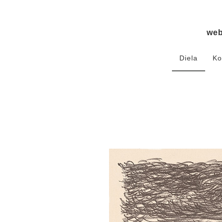
we
Diela
Ko