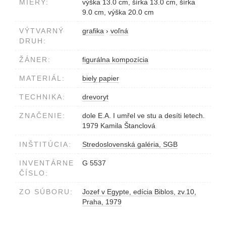
MIERY:
výška 13.0 cm, šírka 13.0 cm, šírka
9.0 cm, výška 20.0 cm
VÝTVARNÝ
grafika
›
voľná
DRUH:
ŽÁNER:
figurálna kompozícia
MATERIÁL:
biely papier
TECHNIKA:
drevoryt
ZNAČENIE:
dole E.A. I umřel ve stu a desíti letech.
1979 Kamila Štanclová
INŠTITÚCIA:
Stredoslovenská galéria, SGB
INVENTÁRNE
G 5537
ČÍSLO:
ZO SÚBORU:
Jozef v Egypte, edícia Biblos, zv.10,
Praha, 1979