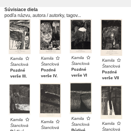
Súvisiace diela
podľa názvu, autora / autorky, tagov...
Kamila
Kamila
Kamila
Kamila
Štanclová
Štanclová
Štanclová
Štanclová
Pozdné
Pozdné
Pozdné
Pozdné
verše VI
verše IV.
verše III.
verše VII
Kamila
Kamila
Kamila
Kamila
Štanclová
Štanclová
Štanclová
Štanclová
Búrlivé