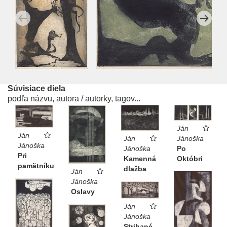
Súvisiace diela
podľa názvu, autora / autorky, tagov...
Ján
Ján
Ján
Jánoška
Jánoška
Jánoška
Po
Pri
Kamenná
Októbri
pamätníku
dlažba
Ján
Jánoška
Oslavy
Ján
Jánoška
Strihané