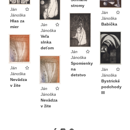
stromy
Ján
Ján
Jánoška
Jánoška
Hlas za
Babička
Ján
mier
Jánoška
Veľa
slnka
deťom
Ján
Jánoška
Spomienky
Ján
na
Ján
Jánoška
detstvo
Jánoška
Nevädza
Bystrické
v žite
podchody
Ján
III
Jánoška
Nevädza
v žite