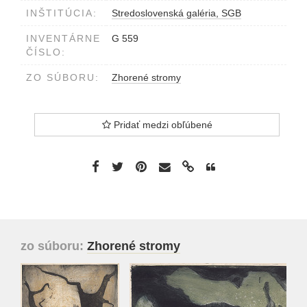
INŠTITÚCIA:
Stredoslovenská galéria, SGB
INVENTÁRNE
G 559
ČÍSLO:
ZO SÚBORU:
Zhorené stromy
Pridať medzi obľúbené
zo súboru:
Zhorené stromy