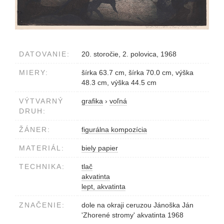
DATOVANIE:
20. storočie, 2. polovica, 1968
MIERY:
šírka 63.7 cm, šírka 70.0 cm, výška
48.3 cm, výška 44.5 cm
VÝTVARNÝ
grafika
›
voľná
DRUH:
ŽÁNER:
figurálna kompozícia
MATERIÁL:
biely papier
TECHNIKA:
tlač
akvatinta
lept, akvatinta
ZNAČENIE:
dole na okraji ceruzou Jánoška Ján
'Zhorené stromy' akvatinta 1968