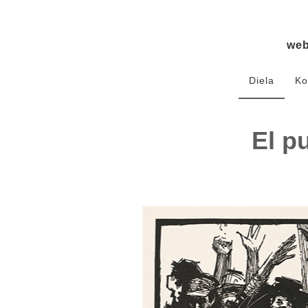
we
Diela
Ko
El p