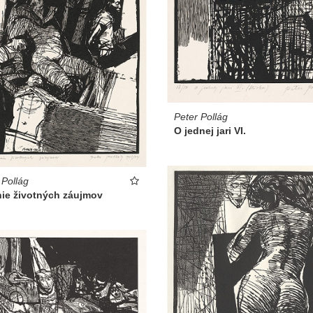
Peter Pollág
O jednej jari VI.
 Pollág
nie životných záujmov