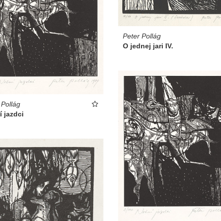
Peter Pollág
O jednej jari IV.
 Pollág
 jazdci