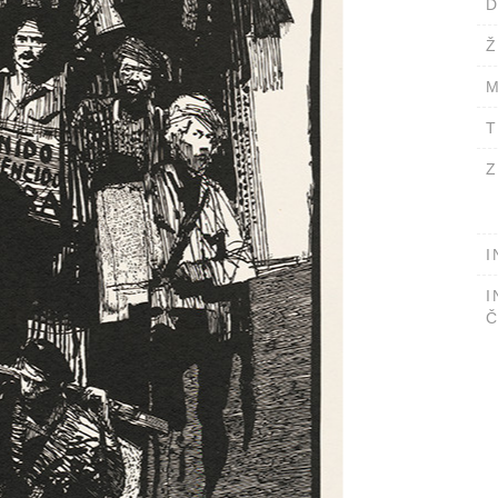
D
Ž
M
T
Z
I
I
Č