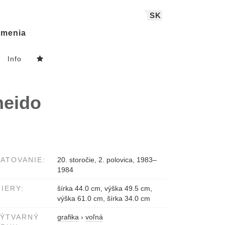
SK
menia
Info
neido
ATOVANIE:
20. storočie, 2. polovica, 1983–
1984
IERY:
šírka 44.0 cm, výška 49.5 cm,
výška 61.0 cm, šírka 34.0 cm
VÝTVARNÝ
grafika
›
voľná