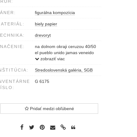
RUH:
ÁNER:
figurálna kompozícia
ATERIÁL:
biely papier
ECHNIKA:
drevoryt
NAČENIE:
na dolnom okraji ceruzou 40/50
el pueblo unido jamas veneido
Peter Pollág 1983/84
zobraziť viac
NŠTITÚCIA:
Stredoslovenská galéria, SGB
NVENTÁRNE
G 6175
ÍSLO:
Pridať medzi obľúbené