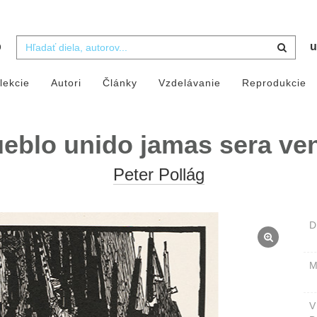
b
u
lekcie
Autori
Články
Vzdelávanie
Reprodukcie
ueblo unido jamas sera ve
Peter Pollág
D
M