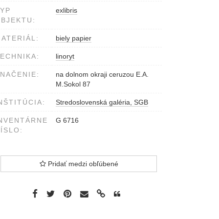
YP
exlibris
BJEKTU:
ATERIÁL:
biely papier
ECHNIKA:
linoryt
NAČENIE:
na dolnom okraji ceruzou E.A.
M.Sokol 87
NŠTITÚCIA:
Stredoslovenská galéria, SGB
NVENTÁRNE
G 6716
ÍSLO:
Pridať medzi obľúbené