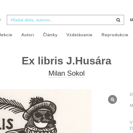
b
u
lekcie
Autori
Články
Vzdelávanie
Reprodukcie
Ex libris J.Husára
Milan Sokol
D
M
D