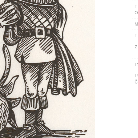
T
O
M
T
Z
I
I
Č