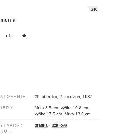
SK
menia
Info
ATOVANIE:
20. storočie, 2. polovica, 1987
IERY:
šírka 8.5 cm, výška 10.8 cm,
výška 17.5 cm, šírka 13.0 cm
VÝTVARNÝ
grafika
›
úžitková
RUH: