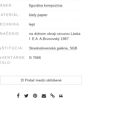
ÁNER:
figurálna kompozícia
ATERIÁL:
biely papier
ECHNIKA:
lept
NAČENIE:
na dolnom okraji ceruzou Láska
I. E.A. A.Brunovský 1987
NŠTITÚCIA:
Stredoslovenská galéria, SGB
NVENTÁRNE
G 7666
ÍSLO:
Pridať medzi obľúbené