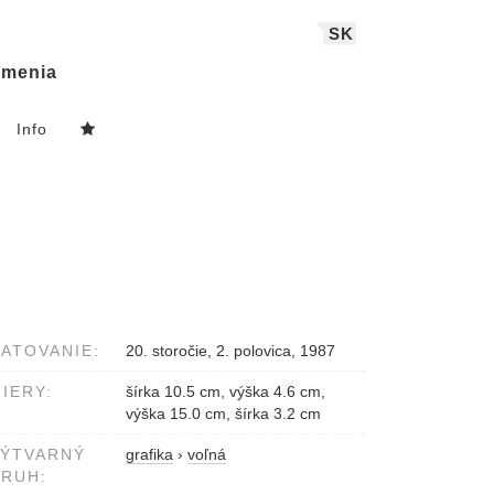
SK
menia
Info
ATOVANIE:
20. storočie, 2. polovica, 1987
IERY:
šírka 10.5 cm, výška 4.6 cm,
výška 15.0 cm, šírka 3.2 cm
VÝTVARNÝ
grafika
›
voľná
RUH: