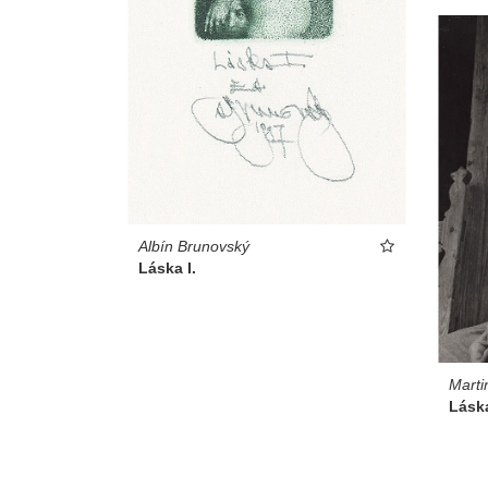
Albín Brunovský
Láska I.
Marti
Láska