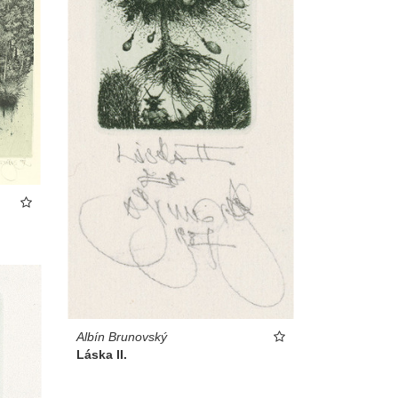
Albín Brunovský
Láska II.