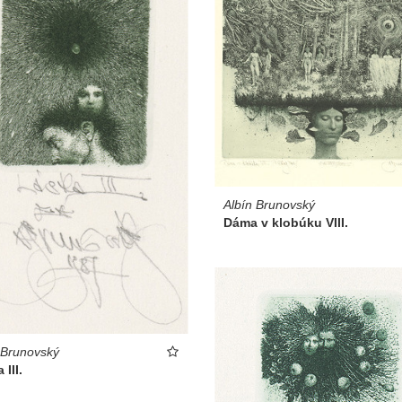
Albín Brunovský
Dáma v klobúku VIII.
 Brunovský
 III.