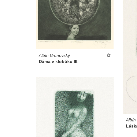
Albín Brunovský
Dáma v klobúku III.
Albín
Láska