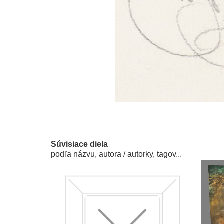
Súvisiace diela
podľa názvu, autora / autorky, tagov...