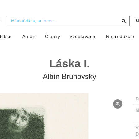
b
u
lekcie
Autori
Články
Vzdelávanie
Reprodukcie
Láska I.
Albín Brunovský
D
M
D