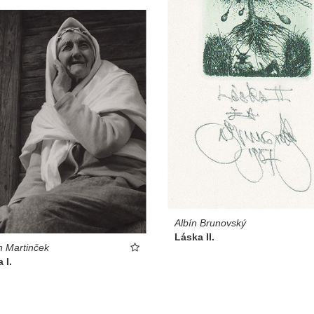
Albín Brunovský
Láska II.
n Martinček
 I.