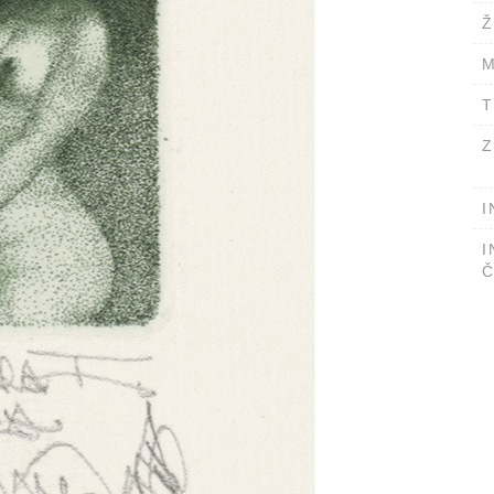
Ž
M
T
Z
I
I
Č