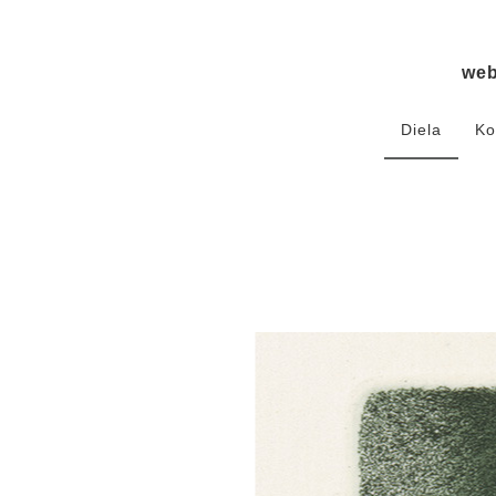
we
Diela
Ko