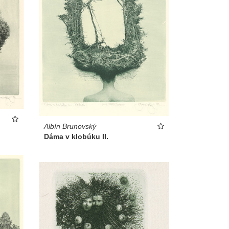
Albín Brunovský
Dáma v klobúku II.