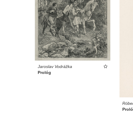
Jaroslav Vodrážka
Prológ
Róber
Prol