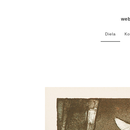
we
Diela
Ko