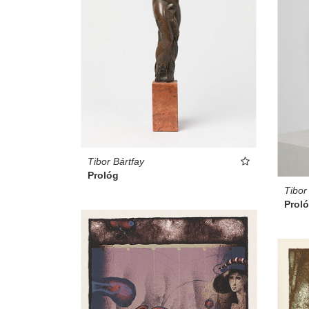
Tibor Bártfay
Prológ
Tibor
Prol