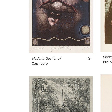
Vladi
Vladimír Suchánek
Prol
Capriccio