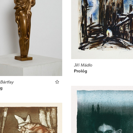
Jiří Mádlo
Prológ
 Bártfay
óg