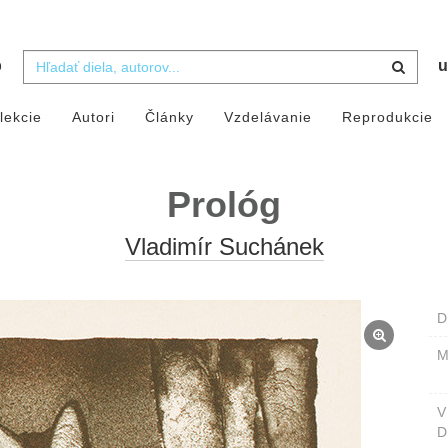
b
u
lekcie
Autori
Články
Vzdelávanie
Reprodukcie
Prológ
Vladimír Suchánek
D
M
D