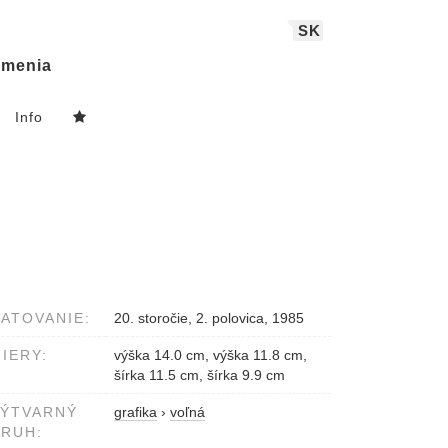
SK
menia
Info
ATOVANIE:
20. storočie, 2. polovica, 1985
IERY:
výška 14.0 cm, výška 11.8 cm,
šírka 11.5 cm, šírka 9.9 cm
VÝTVARNÝ
grafika
›
voľná
RUH: