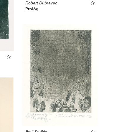
Róbert Dúbravec
Prológ
Emil Sedlák