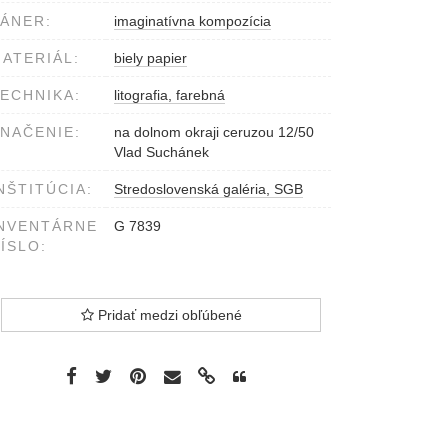
ÁNER:
imaginatívna kompozícia
ATERIÁL:
biely papier
ECHNIKA:
litografia, farebná
NAČENIE:
na dolnom okraji ceruzou 12/50
Vlad Suchánek
NŠTITÚCIA:
Stredoslovenská galéria, SGB
NVENTÁRNE
G 7839
ÍSLO:
Pridať medzi obľúbené