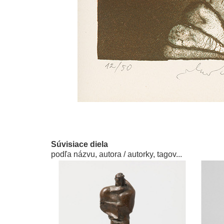
Súvisiace diela
podľa názvu, autora / autorky, tagov...