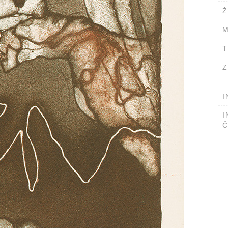
Ž
M
T
Z
I
I
Č