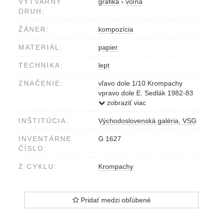
VÝTVARNÝ
grafika
›
voľná
DRUH:
ŽÁNER:
kompozícia
MATERIÁL:
papier
TECHNIKA:
lept
ZNAČENIE:
vľavo dole 1/10 Krompachy
vpravo dole E. Sedlák 1982-83
Prológ
zobraziť viac
INŠTITÚCIA:
Východoslovenská galéria, VSG
INVENTÁRNE
G 1627
ČÍSLO:
Z CYKLU:
Krompachy
Pridať medzi obľúbené