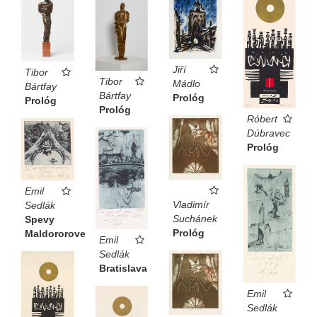
Jiří
Tibor
Tibor
Mádlo
Bártfay
Bártfay
Prológ
Prológ
Prológ
Róbert
Dúbravec
Prológ
Emil
Vladimír
Sedlák
Suchánek
Spevy
Prológ
Maldororove
Emil
Sedlák
Bratislava
Emil
Sedlák