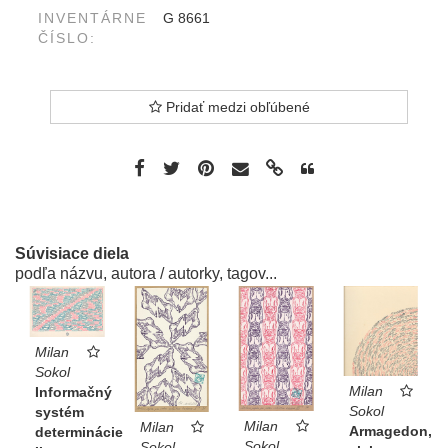
INVENTÁRNE
G 8661
ČÍSLO:
Pridať medzi obľúbené
Súvisiace diela
podľa názvu, autora / autorky, tagov...
Milan
Sokol
Milan
Informačný
Sokol
systém
Milan
Milan
Armagedon,
determinácie
Sokol
Sokol