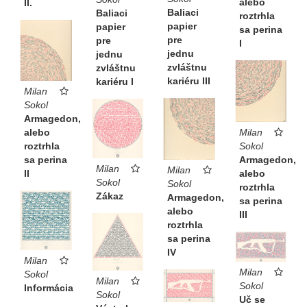
alebo
II.
Baliaci
Baliaci
roztrhla
papier
papier
sa perina
pre
pre
I
jednu
jednu
zvláštnu
zvláštnu
kariéru III
kariéru I
Milan
Sokol
Armagedon,
Milan
alebo
Sokol
roztrhla
Armagedon,
sa perina
Milan
Milan
alebo
II
Sokol
Sokol
roztrhla
Zákaz
Armagedon,
sa perina
alebo
III
roztrhla
sa perina
IV
Milan
Milan
Sokol
Milan
Sokol
Informácia
Sokol
Uč se