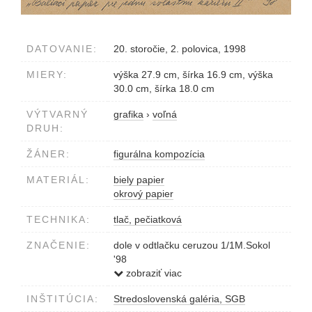
DATOVANIE:
20. storočie, 2. polovica, 1998
MIERY:
výška 27.9 cm, šírka 16.9 cm, výška
30.0 cm, šírka 18.0 cm
VÝTVARNÝ
grafika
›
voľná
DRUH:
ŽÁNER:
figurálna kompozícia
MATERIÁL:
biely papier
okrový papier
TECHNIKA:
tlač, pečiatková
ZNAČENIE:
dole v odtlačku ceruzou 1/1M.Sokol
'98
dole na okrovom papieri ceruzou
zobraziť viac
'Baliaci papier pre jednu zvláštnu
INŠTITÚCIA:
Stredoslovenská galéria, SGB
kariéru II.' '98