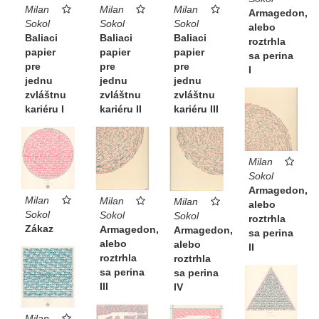
Milan
Milan
Milan
Armagedon,
Sokol
Sokol
Sokol
alebo
Baliaci
Baliaci
Baliaci
roztrhla
papier
papier
papier
sa perina
pre
pre
pre
I
jednu
jednu
jednu
zvláštnu
zvláštnu
zvláštnu
kariéru II
kariéru III
kariéru I
Milan
Sokol
Armagedon,
Milan
Milan
Milan
alebo
Sokol
Sokol
Sokol
roztrhla
Zákaz
Armagedon,
Armagedon,
sa perina
alebo
alebo
II
roztrhla
roztrhla
sa perina
sa perina
III
IV
Milan