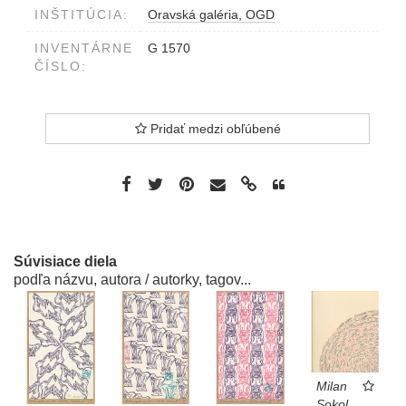
INŠTITÚCIA:
Oravská galéria, OGD
INVENTÁRNE
G 1570
ČÍSLO:
Pridať medzi obľúbené
Súvisiace diela
podľa názvu, autora / autorky, tagov...
Milan
Sokol