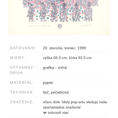
DATOVANIE:
20. storočie, koniec, 1999
MIERY:
výška 65.0 cm, šírka 92.0 cm
VÝTVARNÝ
grafika
›
voľná
DRUH:
MATERIÁL:
papier
TECHNIKA:
tlač, pečiatková
ZNAČENIE:
vľavo dole 'Idoly pop-artu sledujú naše
spartakiádne snaženie'
vpravo dole 1/1 Milan Sokol '99
zobraziť viac