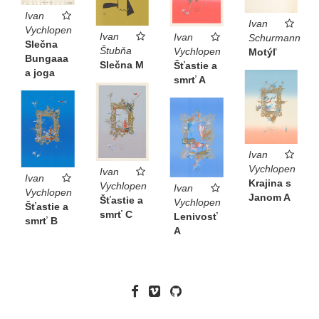
Ivan
Ivan
Vychlopen
Ivan
Ivan
Schurmann
Slečna
Štubňa
Vychlopen
Motýľ
Bungaaa
Slečna M
Šťastie a
a joga
smrť A
Ivan
Vychlopen
Ivan
Ivan
Krajina s
Vychlopen
Ivan
Vychlopen
Janom A
Šťastie a
Vychlopen
Šťastie a
smrť C
Lenivosť
smrť B
A