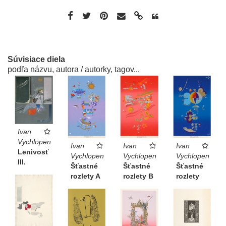
Súvisiace diela
podľa názvu, autora / autorky, tagov...
Ivan
Vychlopen
Ivan
Ivan
Ivan
Lenivosť
Vychlopen
Vychlopen
Vychlopen
III.
Šťastné
Šťastné
Šťastné
rozlety
rozlety A
rozlety B