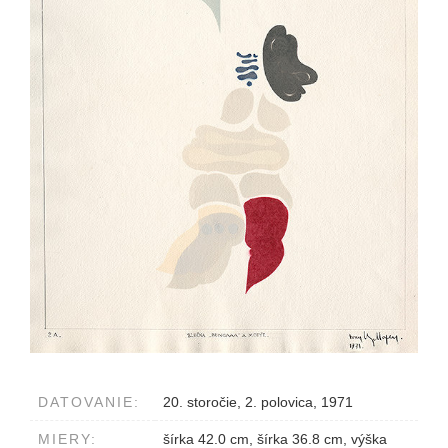
DATOVANIE:
20. storočie, 2. polovica, 1971
MIERY:
šírka 42.0 cm, šírka 36.8 cm, výška