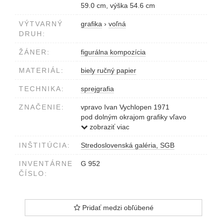
59.0 cm, výška 54.6 cm
VÝTVARNÝ
grafika
›
voľná
DRUH:
ŽÁNER:
figurálna kompozícia
MATERIÁL:
biely ručný papier
TECHNIKA:
sprejgrafia
ZNAČENIE:
vpravo Ivan Vychlopen 1971
pod dolným okrajom grafiky vľavo
perom a tušom 2.A.
zobraziť viac
v strede Slečna 'Bungaaa' a motýľ
INŠTITÚCIA:
Stredoslovenská galéria, SGB
INVENTÁRNE
G 952
ČÍSLO:
Pridať medzi obľúbené