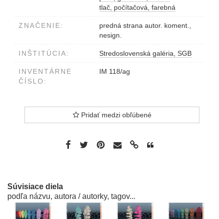
tlač, počítačová, farebná
ZNAČENIE:
predná strana autor. koment.,
nesign.
INŠTITÚCIA:
Stredoslovenská galéria, SGB
INVENTÁRNE
IM 118/ag
ČÍSLO:
Pridať medzi obľúbené
Súvisiace diela
podľa názvu, autora / autorky, tagov...