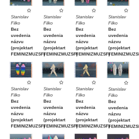
Stanislav
Stanislav
Stanislav
Stanislav
Filko
Filko
Filko
Filko
Bez
Bez
Bez
Bez
uvedenia
uvedenia
uvedenia
uvedenia
názvu
názvu
názvu
názvu
(projektart
(projektart
(projektart
(projektart
FEMINIZMUZSF)
FEMINIZMUZSF)
FEMINIZMUZSF)
FEMINIZMUZS
Stanislav
Stanislav
Stanislav
Stanislav
Filko
Filko
Filko
Filko
Bez
Bez
Bez
Bez
uvedenia
uvedenia
uvedenia
uvedenia
názvu
názvu
názvu
názvu
(projektart
(projektart
(projektart
(projektart
FEMINIZMUZSF)
FEMINIZMUZSF)
FEMINIZMUZSF)
FEMINIZMUZS