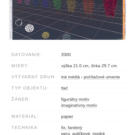
DATOVANIE:
2000
MIERY:
výška 21.0 cm, šírka 29.7 cm
VÝTVARNÝ DRUH:
iné médiá
›
počítačové umenie
TYP OBJEKTU:
tlač
ŽÁNER:
figurálny motív
imaginatívny motív
MATERIÁL:
papier
TECHNIKA:
fix, farebný
pero, guličkové, modré