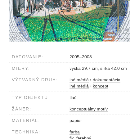
DATOVANIE:
2005–2008
MIERY:
výška 29.7 cm, šírka 42.0 cm
VÝTVARNÝ DRUH:
iné médiá
›
dokumentácia
iné médiá
›
koncept
TYP OBJEKTU:
tlač
ŽÁNER:
konceptuálny motív
MATERIÁL:
papier
TECHNIKA:
farba
fix, farebný