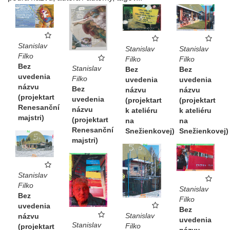
Stanislav
Stanislav
Stanislav
Filko
Filko
Filko
Bez
Stanislav
Bez
Bez
uvedenia
Filko
uvedenia
uvedenia
názvu
Bez
názvu
názvu
(projektart
uvedenia
(projektart
(projektart
Renesanční
názvu
k ateliéru
k ateliéru
majstri)
(projektart
na
na
Renesanční
Snežienkovej)
Snežienkovej)
majstri)
Stanislav
Filko
Stanislav
Bez
Filko
uvedenia
Bez
Stanislav
názvu
uvedenia
Stanislav
Filko
(projektart
názvu