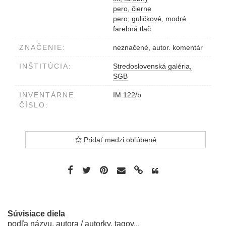
pero, čierne
pero, guličkové, modré
farebná tlač
ZNAČENIE:
neznačené, autor. komentár
INŠTITÚCIA:
Stredoslovenská galéria,
SGB
INVENTÁRNE
IM 122/b
ČÍSLO:
Pridať medzi obľúbené
Súvisiace diela
podľa názvu, autora / autorky, tagov...