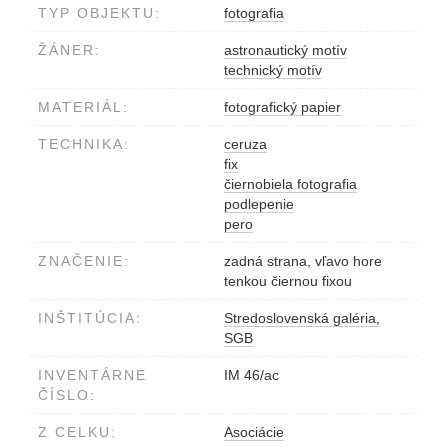
TYP OBJEKTU:
fotografia
ŽÁNER:
astronautický motív
technický motív
MATERIÁL:
fotografický papier
TECHNIKA:
ceruza
fix
čiernobiela fotografia
podlepenie
pero
ZNAČENIE:
zadná strana, vľavo hore
tenkou čiernou fixou
INŠTITÚCIA:
Stredoslovenská galéria,
SGB
INVENTÁRNE
IM 46/ac
ČÍSLO:
Z CELKU:
Asociácie