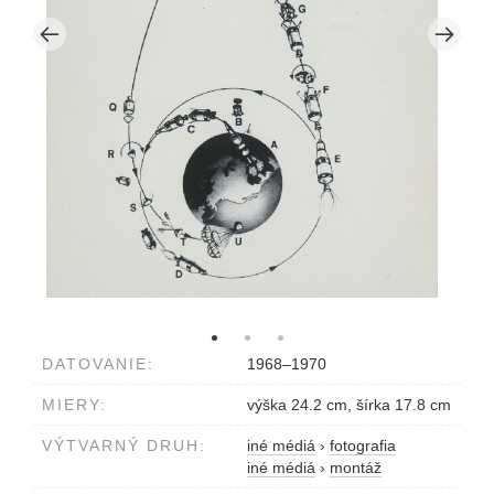
DATOVANIE:
1968–1970
MIERY:
výška 24.2 cm, šírka 17.8 cm
VÝTVARNÝ DRUH:
iné médiá
›
fotografia
iné médiá
›
montáž