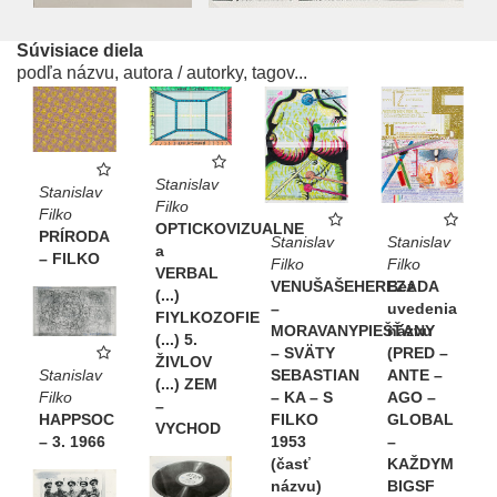
Súvisiace diela
podľa názvu, autora / autorky, tagov...
Stanislav
Stanislav
Filko
Filko
OPTICKOVIZUALNE
PRÍRODA
Stanislav
Stanislav
a
– FILKO
Filko
Filko
VERBAL
Bez
VENUŠAŠEHEREZADA
(...)
uvedenia
–
FIYLKOZOFIE
názvu
MORAVANYPIEŠŤANY
(...) 5.
(PRED –
– SVÄTY
ŽIVLOV
Stanislav
ANTE –
SEBASTIAN
(...) ZEM
Filko
AGO –
– KA – S
–
HAPPSOC
GLOBAL
FILKO
VYCHOD
– 3. 1966
–
1953
KAŽDYM
(časť
BIGSF
názvu)