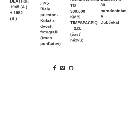
DEATHSF.
Filko
80.
TO
1945 (A.)
Biely
narodeninám
300.000
+ 1952
priestor -
A.
KM/S.
(B.)
Kolaž z
Dubčeka)
TIMESPACEIQ
dvoch
– 3.D.
fotografii
(časť
(troch
názvu)
pohľadov)