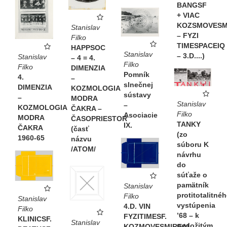
BANGSF
+ VIAC
KOZSMOVESM
Stanislav
– FYZI
Filko
TIMESPACEIQ
HAPPSOC
Stanislav
– 3.D....)
Stanislav
– 4 = 4.
Filko
Filko
DIMENZIA
Pomník
4.
–
slnečnej
DIMENZIA
KOZMOLOGIA
sústavy
–
MODRA
Stanislav
–
KOZMOLOGIA
ČAKRA –
Filko
Asociacie
MODRA
ČASOPRIESTOR
TANKY
IX.
ČAKRA
(časť
(zo
1960-65
názvu
súboru K
/ATOM/
návrhu
do
súťaže o
pamätník
Stanislav
protitotalitné
Filko
Stanislav
vystúpenia
4.D. VIN
Filko
’68 – k
FYZITIMESF.
KLINICSF.
Stanislav
nedožitým
KOZMOVESMIREAL