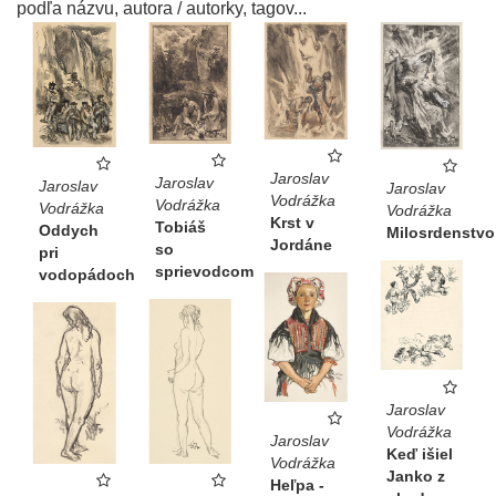
podľa názvu, autora / autorky, tagov...
Jaroslav
Jaroslav
Jaroslav
Jaroslav
Vodrážka
Vodrážka
Vodrážka
Vodrážka
Krst v
Tobiáš
Oddych
Milosrdenstvo
Jordáne
so
pri
sprievodcom
vodopádoch
Jaroslav
Vodrážka
Jaroslav
Keď išiel
Vodrážka
Janko z
Heľpa -