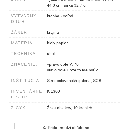
44.8 cm, šírka 32.7 cm
VÝTVARNÝ
kresba
›
voľná
DRUH:
ŽÁNER:
krajina
MATERIÁL:
biely papier
TECHNIKA:
uhoľ
ZNAČENIE:
vpravo dole V. 78
vľavo dole Čože to ide byť ?
INŠTITÚCIA:
Stredoslovenská galéria, SGB
INVENTÁRNE
K 1300
ČÍSLO:
Z CYKLU:
Život oblakov, 10 kresieb
Pridať medzi obľúbené