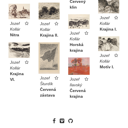
Červený
klin
Jozef
Kollár
Jozef
Jozef
Krajina I.
Kollár
Kollár
Jozef
Nitra
Krajina II.
Kollár
Horská
krajina
Jozef
Kollár
Jozef
Motív I.
Kollár
Krajina
Jozef
Jozef
VI.
Šturdík
Ilavský
Červená
Červená
zástava
krajina