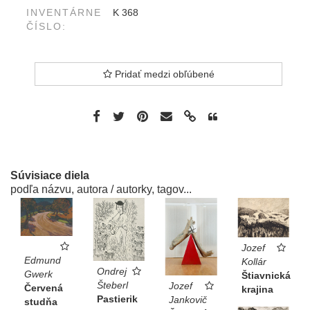
INVENTÁRNE
K 368
ČÍSLO:
Pridať medzi obľúbené
Súvisiace diela
podľa názvu, autora / autorky, tagov...
Jozef
Edmund
Kollár
Ondrej
Gwerk
Štiavnická
Šteberl
Jozef
Červená
krajina
Pastierik
Jankovič
studňa