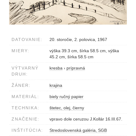
DATOVANIE:
20. storočie, 2. polovica, 1967
MIERY:
výška 39.3 cm, šírka 58.5 cm, výška
45.2 cm, šírka 58.5 cm
VÝTVARNÝ
kresba
›
prípravná
DRUH:
ŽÁNER:
krajina
MATERIÁL:
biely ručný papier
TECHNIKA:
štetec, olej, čierny
ZNAČENIE:
vpravo dole ceruzou J.Kollár 16.III.67.
INŠTITÚCIA:
Stredoslovenská galéria, SGB