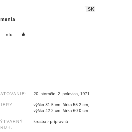
SK
menia
Info
ATOVANIE:
20. storočie, 2. polovica, 1971
IERY:
výška 31.5 cm, šírka 55.2 cm,
výška 42.2 cm, šírka 60.0 cm
VÝTVARNÝ
kresba
›
prípravná
RUH: