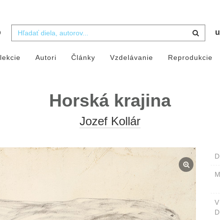
b
u
lekcie
Autori
Články
Vzdelávanie
Reprodukcie
Horská krajina
Jozef Kollár
D
M
D