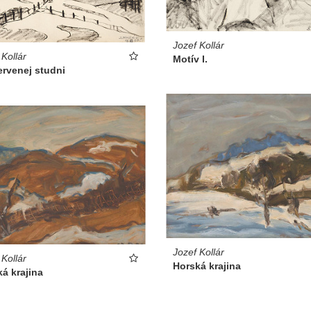
Jozef Kollár
 Kollár
Motív I.
ervenej studni
Jozef Kollár
 Kollár
Horská krajina
á krajina