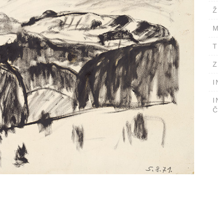
Ž
M
T
Z
I
I
Č