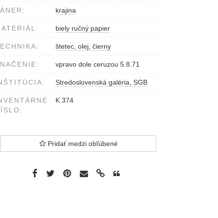
ÁNER:
krajina
ATERIÁL:
biely ručný papier
ECHNIKA:
štetec, olej, čierny
NAČENIE:
vpravo dole ceruzou 5.8.71
NŠTITÚCIA:
Stredoslovenská galéria, SGB
NVENTÁRNE
K 374
ÍSLO:
Pridať medzi obľúbené