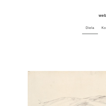
we
Diela
Ko