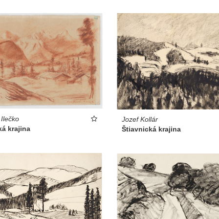
 Ilečko
Jozef Kollár
á krajina
Štiavnická krajina