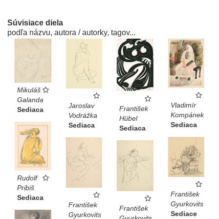
Súvisiace diela
podľa názvu, autora / autorky, tagov...
Mikuláš
Galanda
Vladimír
Jaroslav
František
Sediaca
Kompánek
Vodrážka
Hübel
Sediaca
Sediaca
Sediaca
Rudolf
Pribiš
František
Sediaca
Gyurkovits
František
František
Sediace
Gyurkovits
Gyurkovits