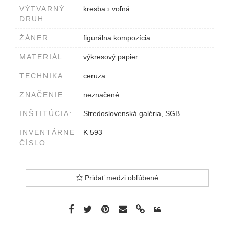
VÝTVARNÝ
kresba
›
voľná
DRUH:
ŽÁNER:
figurálna kompozícia
MATERIÁL:
výkresový papier
TECHNIKA:
ceruza
ZNAČENIE:
neznačené
INŠTITÚCIA:
Stredoslovenská galéria, SGB
INVENTÁRNE
K 593
ČÍSLO:
Pridať medzi obľúbené