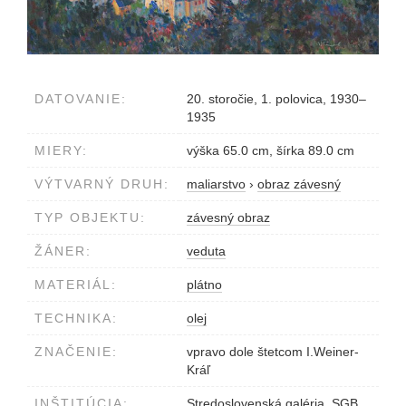
DATOVANIE:
20. storočie, 1. polovica, 1930–
1935
MIERY:
výška 65.0 cm, šírka 89.0 cm
VÝTVARNÝ DRUH:
maliarstvo
›
obraz závesný
TYP OBJEKTU:
závesný obraz
ŽÁNER:
veduta
MATERIÁL:
plátno
TECHNIKA:
olej
ZNAČENIE:
vpravo dole štetcom I.Weiner-
Kráľ
INŠTITÚCIA:
Stredoslovenská galéria, SGB