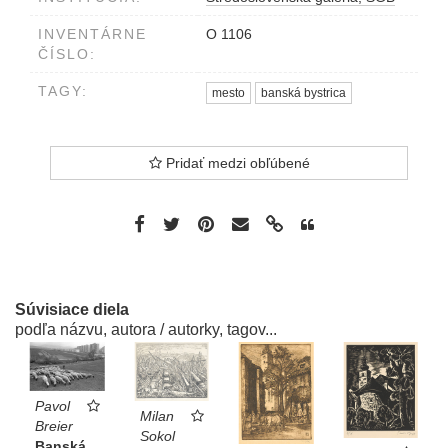
INVENTÁRNE
O 1106
ČÍSLO:
TAGY:
mesto
banská bystrica
Pridať medzi obľúbené
Súvisiace diela
podľa názvu, autora / autorky, tagov...
Pavol
Milan
Breier
Sokol
Banská