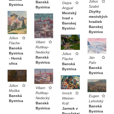
Július
Banská
Gejza
Bystrica
Szabó
Bystrica
Angyal
Zbytky
Mestský
mestských
hrad v
hradieb
Banskej
Banskej
Bystrici
Bystrice
Július
Viliam
Flache
Ruttkay-
Banská
Nedecký
Bystrica
Július
Banská
Ján
- Horná
Flache
Bystrica
Paľo
ulica
Banská
Banská
Bystrica
Bystrica
Július
Viliam
Muška
Ruttkay-
Imrich
Banská
Eugen
Nedecký
Weiner-
Bystrica
Lehotský
Banská
Kráľ
Banská
Bystrica
Jarmok v
Bystrica
Považskej