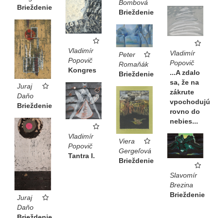
Bombová
Brieždenie
Brieždenie
Vladimír
Vladimír
Peter
Popovič
Popovič
Romaňák
Kongres
...A zdalo
Brieždenie
sa, že na
Juraj
zákrute
Daňo
vpochodujú
Brieždenie
rovno do
nebies...
Vladimír
Viera
Popovič
Gergeľová
Tantra I.
Brieždenie
Slavomír
Brezina
Brieždenie
Juraj
Daňo
Brieždenie