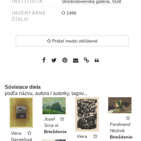
INŠTITÚCIA:
Stredoslovenská galéria, SGB
INVENTÁRNE
O 1466
ČÍSLO:
Pridať medzi obľúbené
Súvisiace diela
podľa názvu, autora / autorky, tagov...
Jozef
Ferdinand
Srna st.
Hložník
Brieždenie
Viera
Viera
Brieždenie
Gergeľová