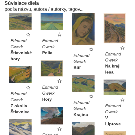
Súvisiace diela
podľa názvu, autora / autorky, tagov...
Edmund
Edmund
Gwerk
Gwerk
Štiavnické
Polia
Edmund
Edmund
hory
Gwerk
Gwerk
Na kraji
Bôľ
lesa
Edmund
Gwerk
Edmund
Hory
Gwerk
Edmund
Edmund
Z okolia
Gwerk
Gwerk
Štiavnice
Krajina
V
Liptove