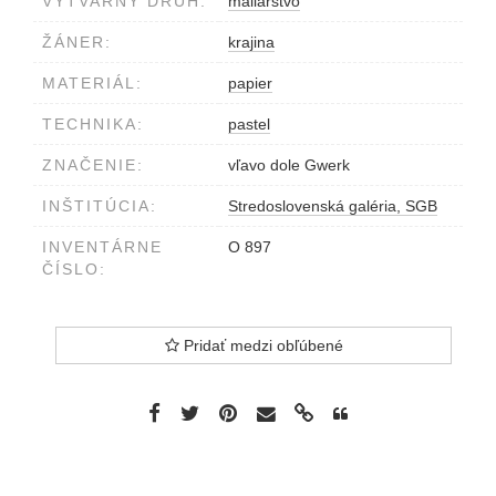
VÝTVARNÝ DRUH:
maliarstvo
ŽÁNER:
krajina
MATERIÁL:
papier
TECHNIKA:
pastel
ZNAČENIE:
vľavo dole Gwerk
INŠTITÚCIA:
Stredoslovenská galéria, SGB
INVENTÁRNE
O 897
ČÍSLO:
Pridať medzi obľúbené