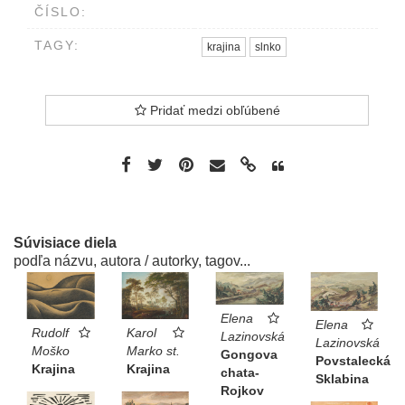
ČÍSLO:
TAGY:
krajina
slnko
Pridať medzi obľúbené
Súvisiace diela
podľa názvu, autora / autorky, tagov...
Elena
Elena
Rudolf
Karol
Lazinovská
Lazinovská
Moško
Marko st.
Gongova
Povstalecká
Krajina
Krajina
chata-
Sklabina
Rojkov