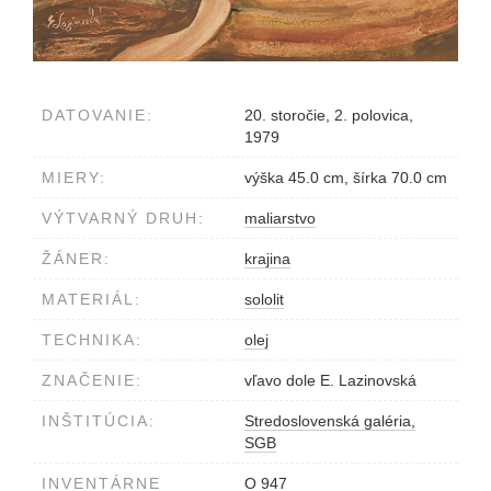
DATOVANIE:
20. storočie, 2. polovica,
1979
MIERY:
výška 45.0 cm, šírka 70.0 cm
VÝTVARNÝ DRUH:
maliarstvo
ŽÁNER:
krajina
MATERIÁL:
sololit
TECHNIKA:
olej
ZNAČENIE:
vľavo dole E. Lazinovská
INŠTITÚCIA:
Stredoslovenská galéria,
SGB
INVENTÁRNE
O 947