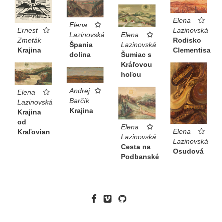
Elena
Elena
Ernest
Lazinovská
Elena
Lazinovská
Zmeták
Rodisko
Lazinovská
Špania
Krajina
Clementisa
Šumiac s
dolina
Kráľovou
hoľou
Andrej
Elena
Barčík
Lazinovská
Krajina
Krajina
od
Elena
Elena
Kraľovian
Lazinovská
Lazinovská
Cesta na
Osudová
Podbanské