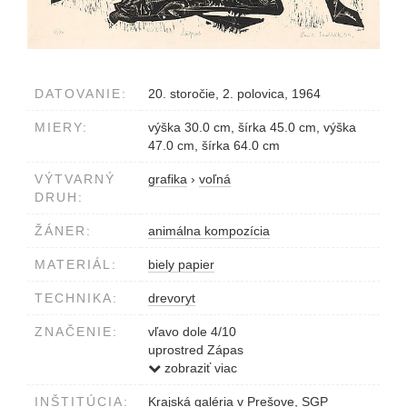
DATOVANIE:
20. storočie, 2. polovica, 1964
MIERY:
výška 30.0 cm, šírka 45.0 cm, výška
47.0 cm, šírka 64.0 cm
VÝTVARNÝ
grafika
›
voľná
DRUH:
ŽÁNER:
animálna kompozícia
MATERIÁL:
biely papier
TECHNIKA:
drevoryt
ZNAČENIE:
vľavo dole 4/10
uprostred Zápas
vpravo Emil Sedlák 64
zobraziť viac
INŠTITÚCIA:
Krajská galéria v Prešove, SGP