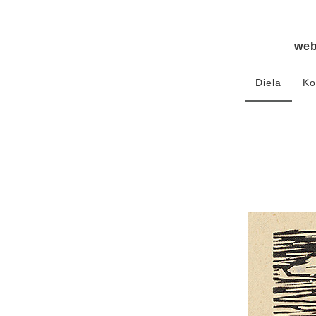
we
Diela
Ko