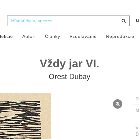
b
u
lekcie
Autori
Články
Vzdelávanie
Reprodukcie
Vždy jar VI.
Orest Dubay
D
M
D