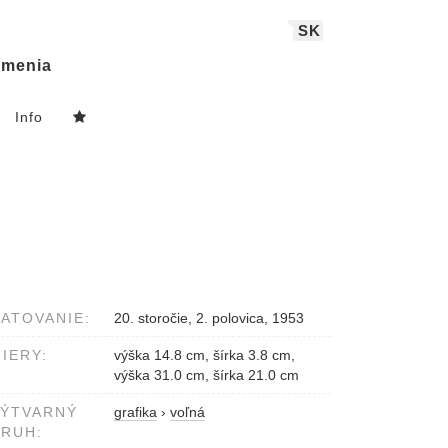
SK
menia
Info
ATOVANIE:
20. storočie, 2. polovica, 1953
IERY:
výška 14.8 cm, šírka 3.8 cm,
výška 31.0 cm, šírka 21.0 cm
VÝTVARNÝ
grafika
›
voľná
RUH: