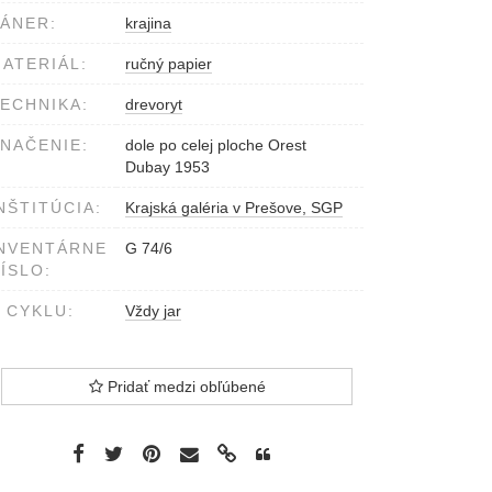
ÁNER:
krajina
ATERIÁL:
ručný papier
ECHNIKA:
drevoryt
NAČENIE:
dole po celej ploche Orest
Dubay 1953
NŠTITÚCIA:
Krajská galéria v Prešove, SGP
NVENTÁRNE
G 74/6
ÍSLO:
 CYKLU:
Vždy jar
Pridať medzi obľúbené