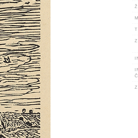
Ž
M
T
Z
I
I
Č
Z