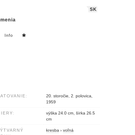
SK
menia
Info
ATOVANIE:
20. storočie, 2. polovica,
1959
IERY:
výška 24.0 cm, šírka 26.5
cm
VÝTVARNÝ
kresba
›
voľná