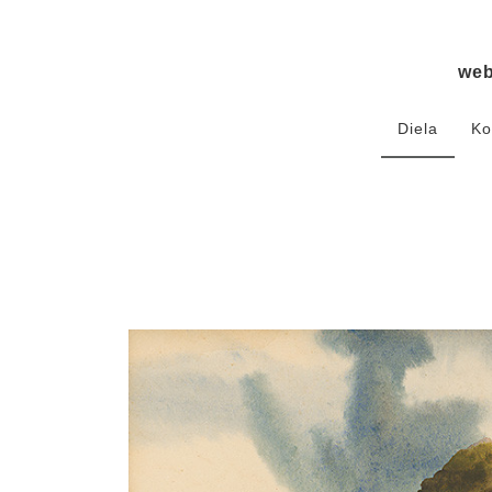
we
Diela
Ko