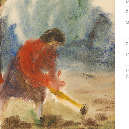
D
Ž
M
T
Z
I
I
Č