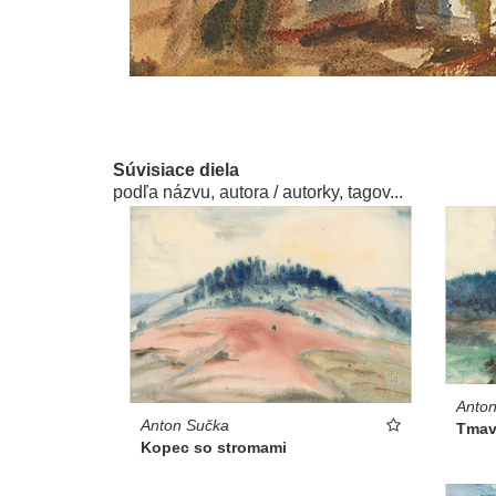
Súvisiace diela
podľa názvu, autora / autorky, tagov...
Anto
Anton Sučka
Tmav
Kopec so stromami