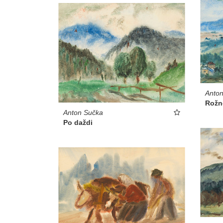
Anto
Rožn
Anton Sučka
Po daždi