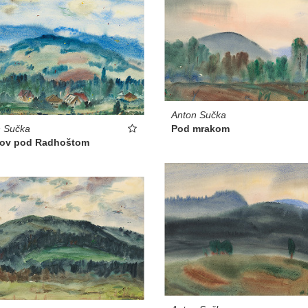
Anton Sučka
n Sučka
Pod mrakom
ov pod Radhoštom