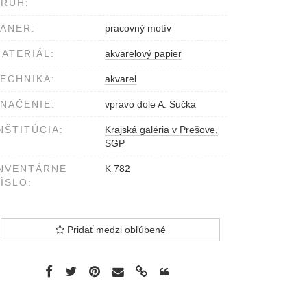
RUH:
ÁNER:
pracovný motív
ATERIÁL:
akvarelový papier
ECHNIKA:
akvarel
NAČENIE:
vpravo dole A. Sučka
NŠTITÚCIA:
Krajská galéria v Prešove,
SGP
NVENTÁRNE
K 782
ÍSLO:
Pridať medzi obľúbené