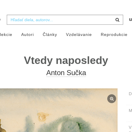
b
u
lekcie
Autori
Články
Vzdelávanie
Reprodukcie
Vtedy naposledy
Anton Sučka
D
M