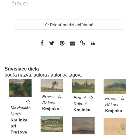
ČÍSLO:
Pridať medzi obľúbené
Súvisiace diela
podľa názvu, autora / autorky, tagov...
Ernest
Ernest
Ernest
Rákosi
Rákosi
Rákosi
Maximilián
Krajinka
Krajinka
Krajinka
Kurth
Krajinka
pri
Prešove