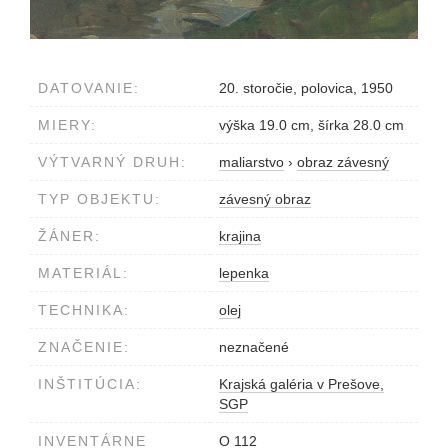
DATOVANIE:
20. storočie, polovica, 1950
MIERY:
výška 19.0 cm, šírka 28.0 cm
VÝTVARNÝ DRUH:
maliarstvo
›
obraz závesný
TYP OBJEKTU:
závesný obraz
ŽÁNER:
krajina
MATERIÁL:
lepenka
TECHNIKA:
olej
ZNAČENIE:
neznačené
INŠTITÚCIA:
Krajská galéria v Prešove,
SGP
INVENTÁRNE
O 112