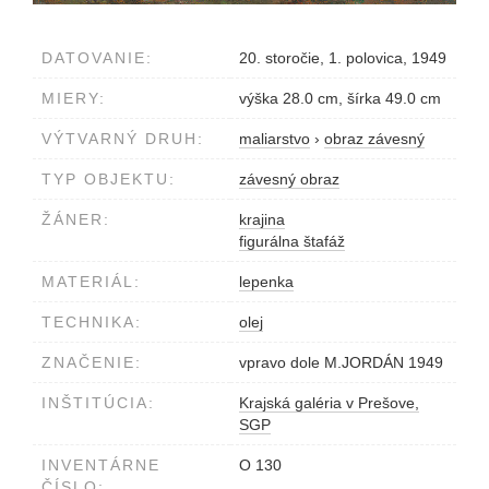
DATOVANIE:
20. storočie, 1. polovica, 1949
MIERY:
výška 28.0 cm, šírka 49.0 cm
VÝTVARNÝ DRUH:
maliarstvo
›
obraz závesný
TYP OBJEKTU:
závesný obraz
ŽÁNER:
krajina
figurálna štafáž
MATERIÁL:
lepenka
TECHNIKA:
olej
ZNAČENIE:
vpravo dole M.JORDÁN 1949
INŠTITÚCIA:
Krajská galéria v Prešove,
SGP
INVENTÁRNE
O 130
ČÍSLO: