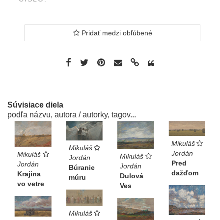
Pridať medzi obľúbené
Súvisiace diela
podľa názvu, autora / autorky, tagov...
Mikuláš
Mikuláš
Jordán
Mikuláš
Mikuláš
Jordán
Pred
Jordán
Jordán
Búranie
dažďom
Krajina
Dulová
múru
vo vetre
Ves
Mikuláš