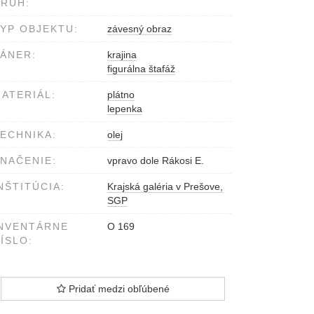
RUH:
YP OBJEKTU:
závesný obraz
ÁNER:
krajina
figurálna štafáž
ATERIÁL:
plátno
lepenka
ECHNIKA:
olej
NAČENIE:
vpravo dole Rákosi E.
NŠTITÚCIA:
Krajská galéria v Prešove,
SGP
NVENTÁRNE
O 169
ÍSLO:
Pridať medzi obľúbené