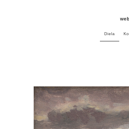
we
Diela
Ko