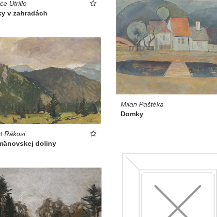
ce Utrillo
y v zahradách
Milan Paštéka
Domky
t Rákosi
mänovskej doliny