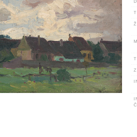
D
T
Ž
M
T
Z
I
I
Č