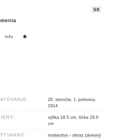
SK
menia
Info
ATOVANIE:
20. storočie, 1. polovica,
1914
IERY:
výška 18.5 cm, šírka 29.0
cm
VÝTVARNÝ
maliarstvo
›
obraz závesný