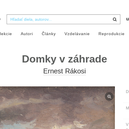
b
u
lekcie
Autori
Články
Vzdelávanie
Reprodukcie
Domky v záhrade
Ernest Rákosi
D
M