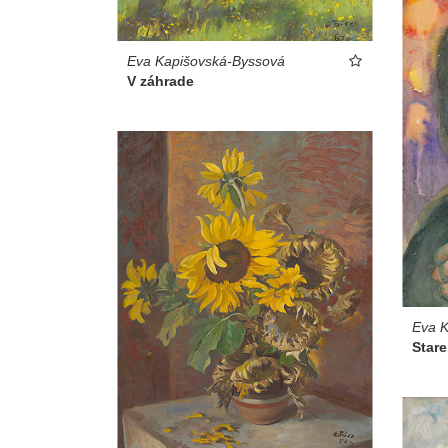
Eva Kapišovská-Byssová
V záhrade
Eva K
Star