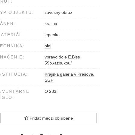
RUH:
YP OBJEKTU:
závesný obraz
ÁNER:
krajina
ATERIÁL:
lepenka
ECHNIKA:
olej
NAČENIE:
vpravo dole E.Biss
59p./azbukou/
NŠTITÚCIA:
Krajská galéria v Prešove,
SGP
NVENTÁRNE
O 283
ÍSLO:
Pridať medzi obľúbené