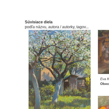
Súvisiace diela
podľa názvu, autora / autorky, tagov...
Eva K
Obec