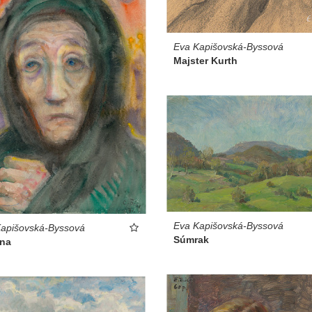
Eva Kapišovská-Byssová
Majster Kurth
Eva Kapišovská-Byssová
apišovská-Byssová
Súmrak
ena