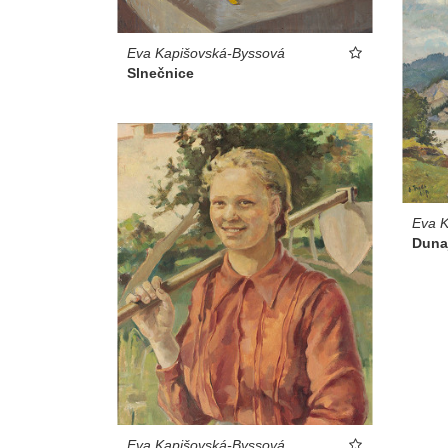
Eva Kapišovská-Byssová
Slnečnice
Eva K
Duna
Eva Kapišovská-Byssová