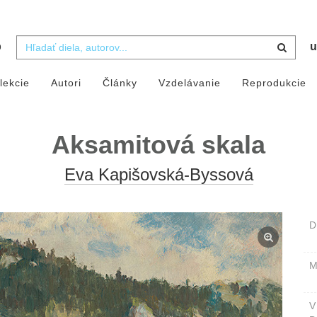
b
u
lekcie
Autori
Články
Vzdelávanie
Reprodukcie
Aksamitová skala
Eva Kapišovská-Byssová
D
M