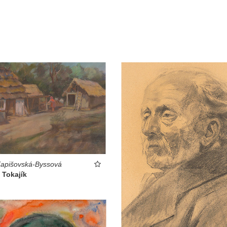
apišovská-Byssová
 Tokajík