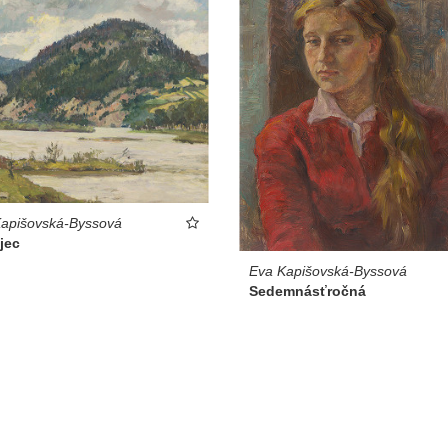
apišovská-Byssová
jec
Eva Kapišovská-Byssová
Sedemnásťročná