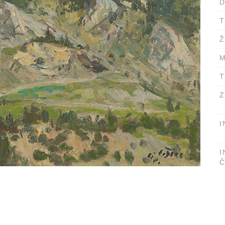
D
T
Ž
M
T
Z
I
I
Č