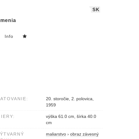
SK
menia
Info
ATOVANIE:
20. storočie, 2. polovica,
1959
IERY:
výška 61.0 cm, šírka 40.0
cm
VÝTVARNÝ
maliarstvo
›
obraz závesný