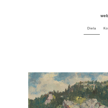
we
Diela
Ko