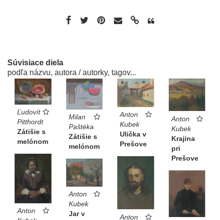
Súvisiace diela
podľa názvu, autora / autorky, tagov...
Ľudovít
Anton
Milan
Anton
Pitthordt
Kubek
Paštéka
Kubek
Zátišie s
Ulička v
Zátišie s
Krajina
melónom
Prešove
melónom
pri
Prešove
Anton
Kubek
Anton
Jar v
Anton