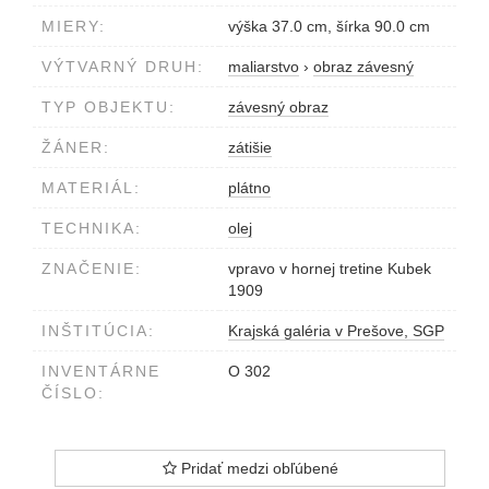
MIERY:
výška 37.0 cm, šírka 90.0 cm
VÝTVARNÝ DRUH:
maliarstvo
›
obraz závesný
TYP OBJEKTU:
závesný obraz
ŽÁNER:
zátišie
MATERIÁL:
plátno
TECHNIKA:
olej
ZNAČENIE:
vpravo v hornej tretine Kubek
1909
INŠTITÚCIA:
Krajská galéria v Prešove, SGP
INVENTÁRNE
O 302
ČÍSLO:
Pridať medzi obľúbené