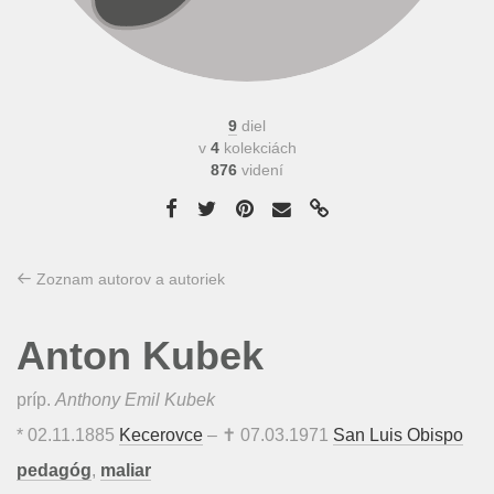
9
diel
v
4
kolekciách
876
videní
Zoznam autorov a autoriek
Anton Kubek
príp.
Anthony Emil Kubek
*
02.11.1885
Kecerovce
– ✝
07.03.1971
San Luis Obispo
pedagóg
,
maliar