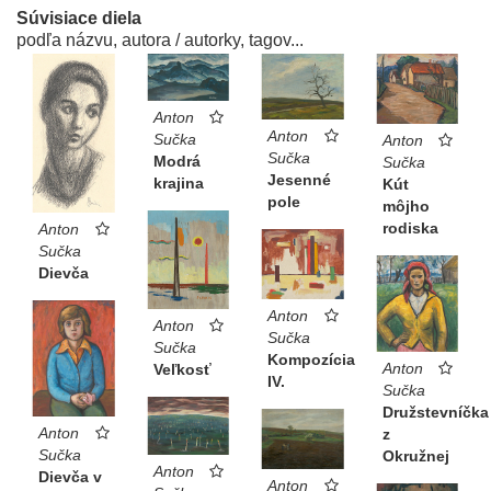
Súvisiace diela
podľa názvu, autora / autorky, tagov...
Anton
Anton
Sučka
Anton
Sučka
Modrá
Sučka
Jesenné
krajina
Kút
pole
môjho
rodiska
Anton
Sučka
Dievča
Anton
Anton
Sučka
Sučka
Kompozícia
Anton
Veľkosť
IV.
Sučka
Družstevníčka
Anton
z
Sučka
Okružnej
Anton
Dievča v
Anton