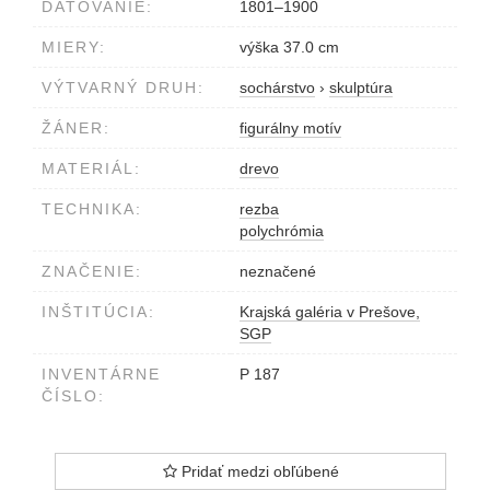
DATOVANIE:
1801–1900
MIERY:
výška 37.0 cm
VÝTVARNÝ DRUH:
sochárstvo
›
skulptúra
ŽÁNER:
figurálny motív
MATERIÁL:
drevo
TECHNIKA:
rezba
polychrómia
ZNAČENIE:
neznačené
INŠTITÚCIA:
Krajská galéria v Prešove,
SGP
INVENTÁRNE
P 187
ČÍSLO:
Pridať medzi obľúbené