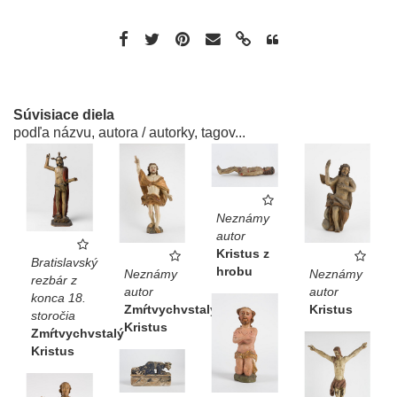
Súvisiace diela
podľa názvu, autora / autorky, tagov...
Neznámy
autor
Kristus z
Bratislavský
hrobu
Neznámy
Neznámy
rezbár z
autor
autor
konca 18.
Zmŕtvychvstalý
Kristus
storočia
Kristus
Zmŕtvychvstalý
Kristus