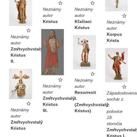
Neznámy
Neznámy
autor
autor
Kristus
Kľačiaci
Neznámy
Kristus
autor
Korpus
Neznámy
Krista
autor
Zmŕtvychvstalý
Kristus
II.
Neznámy
Neznámy
autor
autor
Resurrexit
Západoslovens
Zmŕtvychvstalý
I.
sochár z
Kristus
(Zmŕtvychvstalý
2.
Neznámy
III.
Kristus)
polovice
autor
18.
Zmŕtvychvstalý
storočia
Kristus
Zmŕtvychvstal
Kristus I.