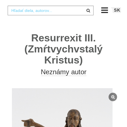
SK
Resurrexit III.
(Zmŕtvychvstalý
Kristus)
Neznámy autor